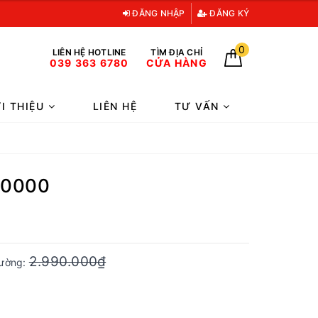
ĐĂNG NHẬP
ĐĂNG KÝ
0
LIÊN HỆ HOTLINE
TÌM ĐỊA CHỈ
039 363 6780
CỬA HÀNG
ỚI THIỆU
LIÊN HỆ
TƯ VẤN
30000
2.990.000₫
trường: