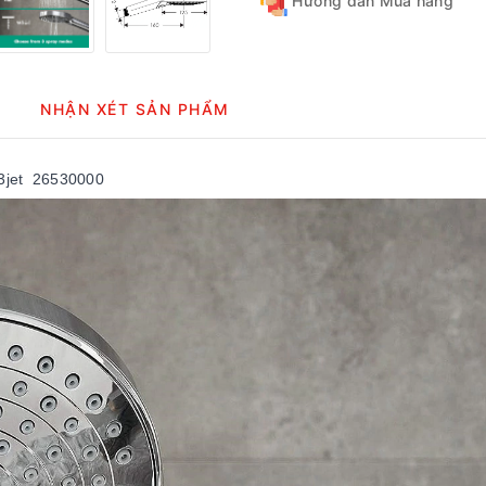
Hướng dẫn Mua hàng
NHẬN XÉT SẢN PHẨM
 3jet 26530000