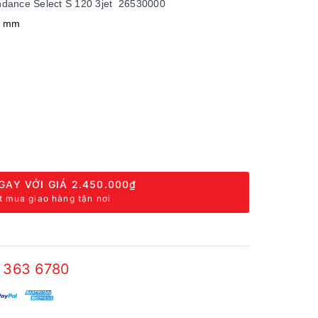
ndance Select S 120 3jet 26530000
5 mm
GAY VỚI GIÁ
2.450.000₫
t mua giao hàng tận nơi
 363 6780