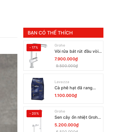
BẠN CÓ THỂ THÍCH
Grohe
- 17%
Vòi rửa bát rút đầu vòi
Grohe Minta 30274000
7.900.000₫
9.500.000₫
Lavazza
Cà phê hạt đã rang
Lavazza Coffee
1.100.000₫
Espresso Super Crema
1000g Date 12-2027
Grohe
- 20%
Sen cây ổn nhiệt Grohe
Grohtherm 800
5.200.000₫
34566001
6.500.000₫