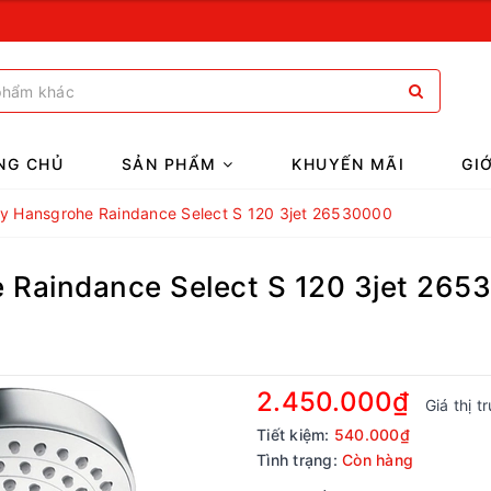
NG CHỦ
SẢN PHẨM
KHUYẾN MÃI
GI
ay Hansgrohe Raindance Select S 120 3jet 26530000
 Raindance Select S 120 3jet 265
2.450.000₫
Giá thị 
Tiết kiệm:
540.000₫
Tình trạng:
Còn hàng