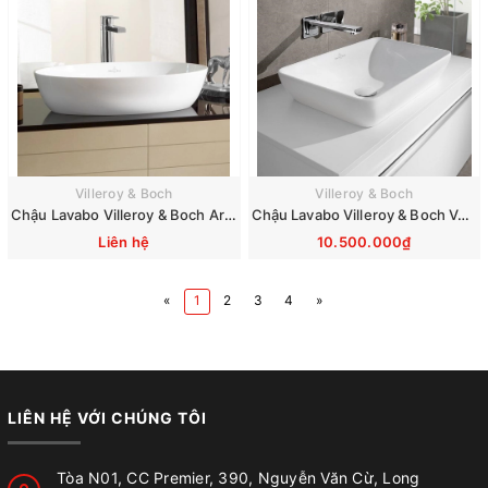
Villeroy & Boch
Villeroy & Boch
Chậu Lavabo Villeroy & Boch Artis 41986101
Chậu Lavabo Villeroy & Boch Venticello 411355R1
Liên hệ
10.500.000₫
«
1
2
3
4
»
LIÊN HỆ VỚI CHÚNG TÔI
Tòa N01, CC Premier, 390, Nguyễn Văn Cừ, Long