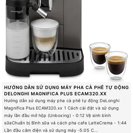
HƯỚNG DẪN SỬ DỤNG MÁY PHA CÀ PHÊ TỰ ĐỘNG
DELONGHI MAGNIFICA PLUS ECAM320.XX
Hướng dẫn sử dụng máy pha cà phê tự động DeLonghi
Magnifica Plus ECAM320.xx 1 Cách cài đặt và sử dụng
máy lần đầu mở hộp (Unboxing) - 0:12 Vệ sinh bình
sữaChuẩn bị Bình sữa vá cách pha cafe LatteCrema - 1:44
Lần đầu cắm điện và sử dụng máy -5:05 C...