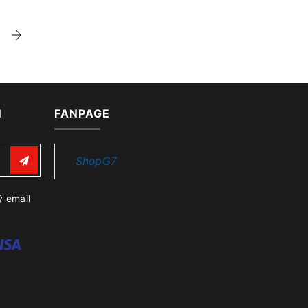
N
FANPAGE
ShopG7
ý email