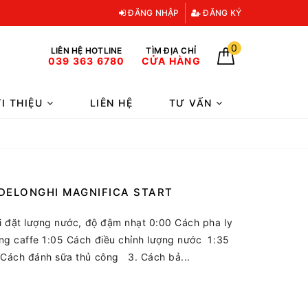
ĐĂNG NHẬP
ĐĂNG KÝ
0
LIÊN HỆ HOTLINE
TÌM ĐỊA CHỈ
039 363 6780
CỬA HÀNG
ỚI THIỆU
LIÊN HỆ
TƯ VẤN
DELONGHI MAGNIFICA START
ài đặt lượng nước, độ đậm nhạt 0:00 Cách pha ly
ng caffe 1:05 Cách điều chỉnh lượng nước 1:35
Cách đánh sữa thủ công 3. Cách bả...