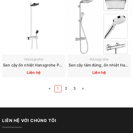
Hansgrohe
Hansgrohe
Sen cây ổn nhiệt Hansgrohe Pulsify S Select 400, 2 Jet, 24240000
Sen cây tắm đứng, ổn nhiệt Hansgrohe Crometta E 240 27271000
Liên hệ
Liên hệ
«
1
2
3
»
LIÊN HỆ VỚI CHÚNG TÔI