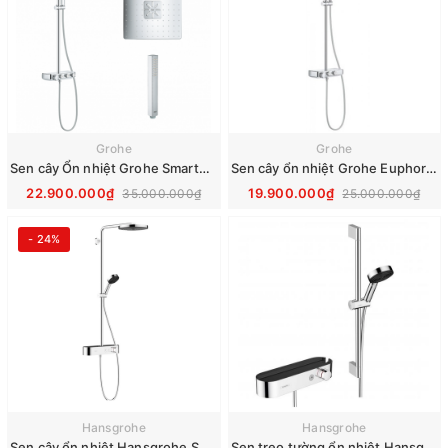
Grohe
Grohe
Sen cây Ổn nhiệt Grohe SmartControl Cube 26508000
Sen cây ổn nhiệt Grohe Euphoria SmartControl System 260 26509000
22.900.000₫
19.900.000₫
35.000.000₫
25.000.000₫
- 24%
Hansgrohe
Hansgrohe
Sen cây ổn nhiệt Hansgrohe Showerpipe 260 1 jet, EcoSmart 24221000
Sen treo tường ổn nhiệt Hansgrohe Pulsify 3Jet 24260000