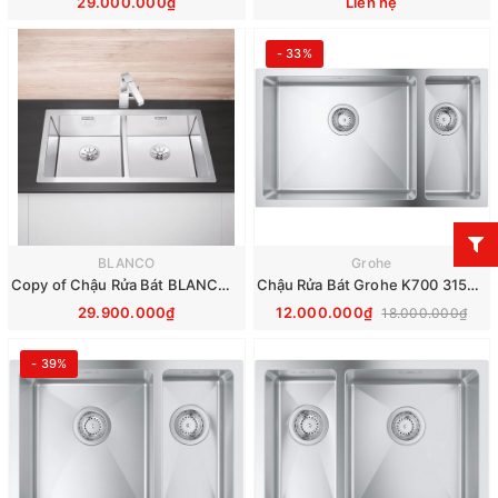
29.000.000₫
Liên hệ
- 33%
BLANCO
Grohe
Copy of Chậu Rửa Bát BLANCO CLARON 400/400-IF
Chậu Rửa Bát Grohe K700 31575SD1 760x450mm
29.900.000₫
12.000.000₫
18.000.000₫
- 39%