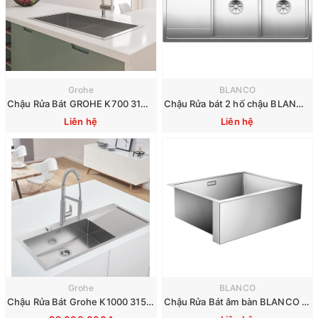
Grohe
BLANCO
Chậu Rửa Bát GROHE K700 ‎31580SD1
Chậu Rửa bát 2 hố chậu BLANCO BLANCO 521665 Divon II 8 S-IF
Liên hệ
Liên hệ
Grohe
BLANCO
Chậu Rửa Bát Grohe K1000 31581SD1 1160x520mm
Chậu Rửa Bát âm bàn BLANCO Cronos XL 6-IF