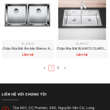
BLANCO
BLANCO
Chậu Rửa Bát Âm bàn Blanco Andano 400/400-U 522987
Chậu Rửa Bát BLANCO CLARON 400/400-IF
Liên hệ
Liên hệ
«
1
2
»
LIÊN HỆ VỚI CHÚNG TÔI
Tòa N01, CC Premier, 390, Nguyễn Văn Cừ, Long