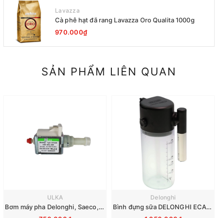
Lavazza
Cà phê hạt đã rang Lavazza Oro Qualita 1000g
970.000₫
SẢN PHẨM LIÊN QUAN
ULKA
Delonghi
Bơm máy pha Delonghi, Saeco, Philips, Krups, Miele - Ulka EP5GW 48W 230V
Bình đựng sữa DELONGHI ECAM290 EVO 7313268961