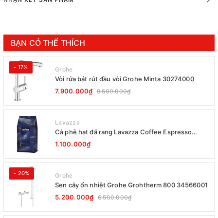
BẠN CÓ THỂ THÍCH
- 17%
Grohe
Vòi rửa bát rút đầu vòi Grohe Minta 30274000
7.900.000₫
9.500.000₫
Lavazza
Cà phê hạt đã rang Lavazza Coffee Espresso
Super Crema 1000g Date 12-2027
1.100.000₫
- 20%
Grohe
Sen cây ổn nhiệt Grohe Grohtherm 800 34566001
5.200.000₫
6.500.000₫