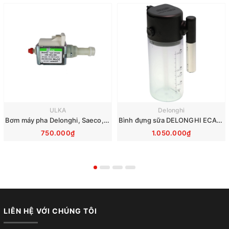
ULKA
Delonghi
Bơm máy pha Delonghi, Saeco, Philips, Krups, Miele - Ulka EP5GW 48W 230V
Bình đựng sữa DELONGHI ECAM290 EVO 7313268961
750.000₫
1.050.000₫
LIÊN HỆ VỚI CHÚNG TÔI