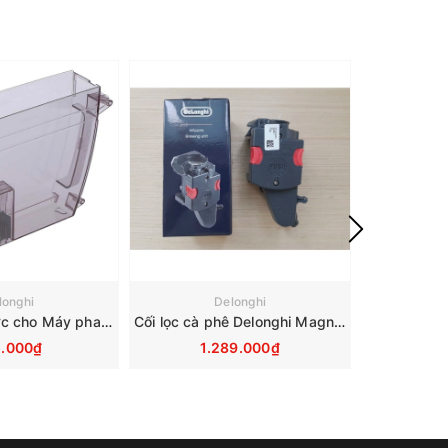
longhi
Delonghi
Bình đựng nước cho Máy pha cà phê tự động Delonghi ECAM - AS13200250
Cối lọc cà phê Delonghi Magnifica ECAM-ETAM SKU 7313251451
.000₫
1.289.000₫
1