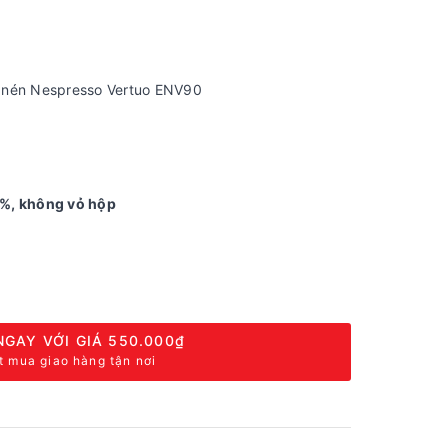
 nén Nespresso Vertuo ENV90
0%, không vỏ hộp
NGAY VỚI GIÁ
550.000₫
t mua giao hàng tận nơi