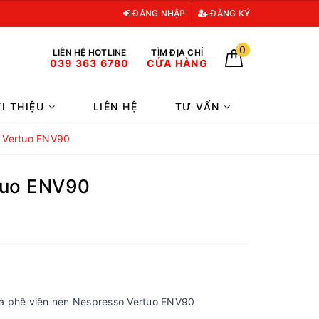
ĐĂNG NHẬP
ĐĂNG KÝ
0
LIÊN HỆ HOTLINE
TÌM ĐỊA CHỈ
039 363 6780
CỬA HÀNG
ỚI THIỆU
LIÊN HỆ
TƯ VẤN
o Vertuo ENV90
tuo ENV90
à phê viên nén Nespresso Vertuo ENV90