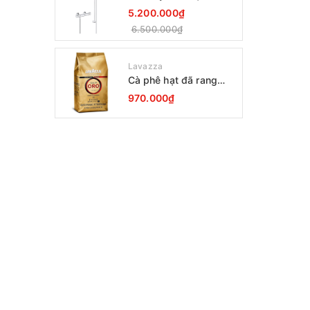
Grohtherm 800
5.200.000₫
34566001
6.500.000₫
Lavazza
Cà phê hạt đã rang
Lavazza Oro Qualita
970.000₫
1000g