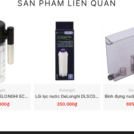
SẢN PHẨM LIÊN QUAN
ghi
Delonghi
De
Bình đựng sữa DELONGHI ECAM290 EVO 7313268961
Lõi lọc nước DeLonghi DLSC002 dùng cho máy pha cà phê tự động
000₫
350.000₫
695