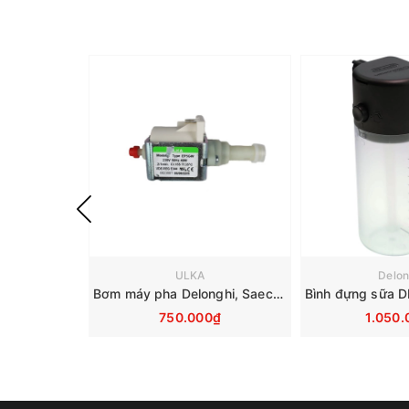
ULKA
Delon
Bơm máy pha Delonghi, Saeco, Philips, Krups, Miele - Ulka EP5GW 48W 230V
750.000₫
1.050.