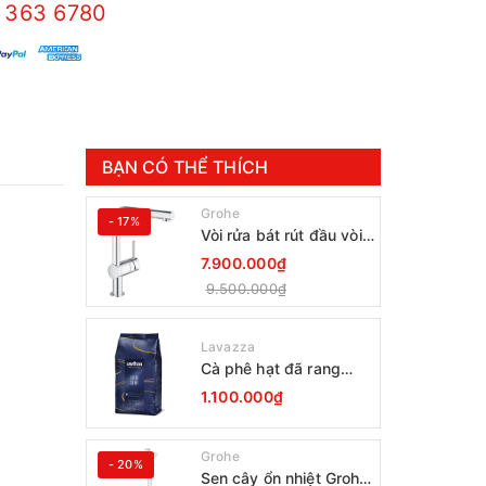
 363 6780
BẠN CÓ THỂ THÍCH
Grohe
- 17%
Vòi rửa bát rút đầu vòi
Grohe Minta 30274000
7.900.000₫
9.500.000₫
Lavazza
Cà phê hạt đã rang
Lavazza Coffee
1.100.000₫
Espresso Super Crema
1000g Date 12-2027
Grohe
- 20%
Sen cây ổn nhiệt Grohe