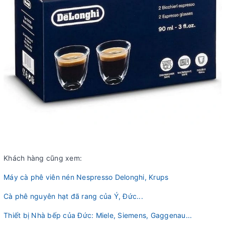
Khách hàng cũng xem:
Máy cà phê viên nén Nespresso Delonghi, Krups
Cà phê nguyên hạt đã rang của Ý, Đức...
Thiết bị Nhà bếp của Đức: Miele, Siemens, Gaggenau...