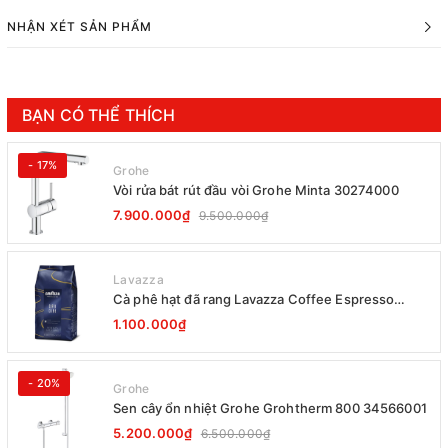
NHẬN XÉT SẢN PHẨM
BẠN CÓ THỂ THÍCH
- 17%
Grohe
Vòi rửa bát rút đầu vòi Grohe Minta 30274000
7.900.000₫
9.500.000₫
Lavazza
Cà phê hạt đã rang Lavazza Coffee Espresso
Super Crema 1000g Date 12-2027
1.100.000₫
- 20%
Grohe
Sen cây ổn nhiệt Grohe Grohtherm 800 34566001
5.200.000₫
6.500.000₫