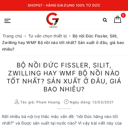
SHOPG7 - HÀNG GIA DỤNG 100% TỪ ĐỨC
0
Trang chủ
Tư vấn chọn thiết bị
Bộ nồi Đức Fissler, Silit,
Zwilling hay WMF Bộ nồi nào tốt nhất? Sản xuất ở đâu, giá bao
nhiêu?
BỘ NỒI ĐỨC FISSLER, SILIT,
ZWILLING HAY WMF BỘ NỒI NÀO
TỐT NHẤT? SẢN XUẤT Ở ĐÂU, GIÁ
BAO NHIÊU?
Tác giả:
Pham Hoang
Ngày đăng: 12/03/2021
Rất nhiều bà nội trợ thắc mắc vấn đề: “nồi Đức hãng nào tốt
nhất?” và Được sản xuất tại nước nào? Vì vậy bài viết này của