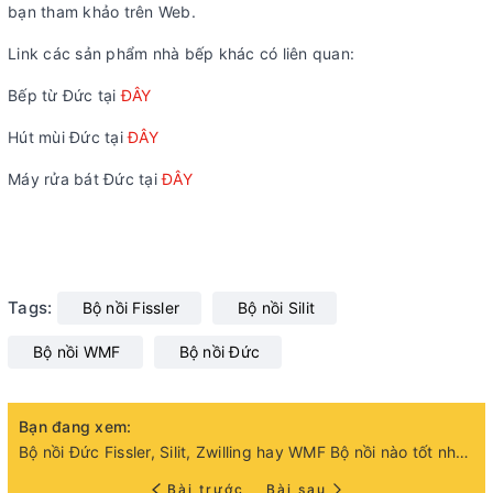
bạn tham khảo trên Web.
Link các sản phẩm nhà bếp khác có liên quan:
Bếp từ Đức tại
ĐÂY
Hút mùi Đức tại
ĐÂY
Máy rửa bát Đức tại
ĐÂY
Tags:
Bộ nồi Fissler
Bộ nồi Silit
Bộ nồi WMF
Bộ nồi Đức
Bạn đang xem:
Bộ nồi Đức Fissler, Silit, Zwilling hay WMF Bộ nồi nào tốt nhất? Sản xuất ở đâu, giá bao nhiêu?
Bài trước
Bài sau