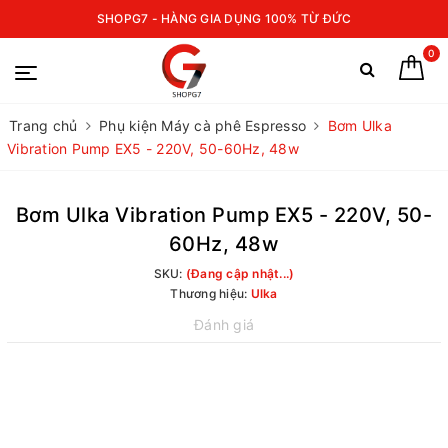
SHOPG7 - HÀNG GIA DỤNG 100% TỪ ĐỨC
0
Trang chủ
Phụ kiện Máy cà phê Espresso
Bơm Ulka
Vibration Pump EX5 - 220V, 50-60Hz, 48w
Bơm Ulka Vibration Pump EX5 - 220V, 50-
60Hz, 48w
SKU:
(Đang cập nhật...)
Thương hiệu:
Ulka
Đánh giá