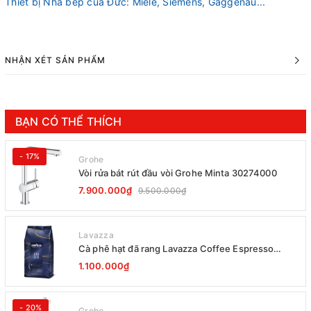
Thiết bị Nhà bếp của Đức: Miele, Siemens, Gaggenau...
NHẬN XÉT SẢN PHẨM
BẠN CÓ THỂ THÍCH
- 17%
Grohe
Vòi rửa bát rút đầu vòi Grohe Minta 30274000
7.900.000₫
9.500.000₫
Lavazza
Cà phê hạt đã rang Lavazza Coffee Espresso
Super Crema 1000g Date 12-2027
1.100.000₫
- 20%
Grohe