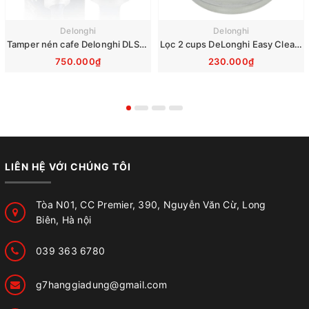
Delonghi
Delonghi
Tamper nén cafe Delonghi DLSC058 51mm
Lọc 2 cups DeLonghi Easy Clean Filter DLSC401
750.000₫
230.000₫
LIÊN HỆ VỚI CHÚNG TÔI
Tòa N01, CC Premier, 390, Nguyễn Văn Cừ, Long
Biên, Hà nội
039 363 6780
g7hanggiadung@gmail.com