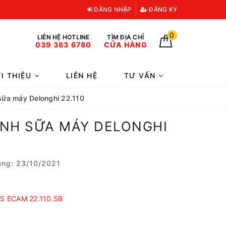
ĐĂNG NHẬP
ĐĂNG KÝ
0
LIÊN HỆ HOTLINE
TÌM ĐỊA CHỈ
039 363 6780
CỬA HÀNG
ỚI THIỆU
LIÊN HỆ
TƯ VẤN
 sữa máy Delonghi 22.110
ÁNH SỮA MÁY DELONGHI
ng: 23/10/2021
 S ECAM 22.110.SB