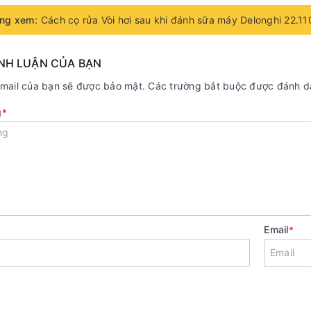
ng xem:
Cách cọ rửa Vòi hơi sau khi đánh sữa máy Delonghi 22.11
ÌNH LUẬN CỦA BẠN
email của bạn sẽ được bảo mật. Các trường bắt buộc được đánh 
g
*
Email
*