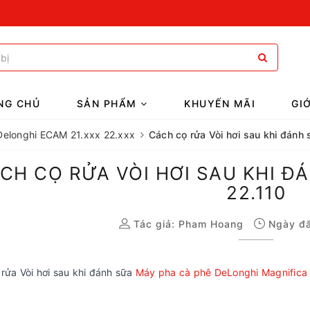
NG CHỦ
SẢN PHẨM
KHUYẾN MÃI
GI
ê Delonghi ECAM 21.xxx 22.xxx
Cách cọ rửa Vòi hơi sau khi đánh
CH CỌ RỬA VÒI HƠI SAU KHI Đ
22.110
Tác giả:
Pham Hoang
Ngày đă
rửa Vòi hơi sau khi đánh sữa
Máy pha cà phê DeLonghi Magnifica