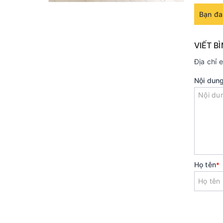
Bạn đa
VIẾT B
Địa chỉ 
Nội dun
Họ tên
*