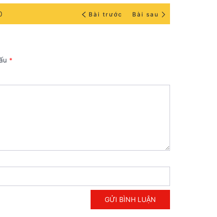
0
Bài trước
Bài sau
dấu
*
GỬI BÌNH LUẬN