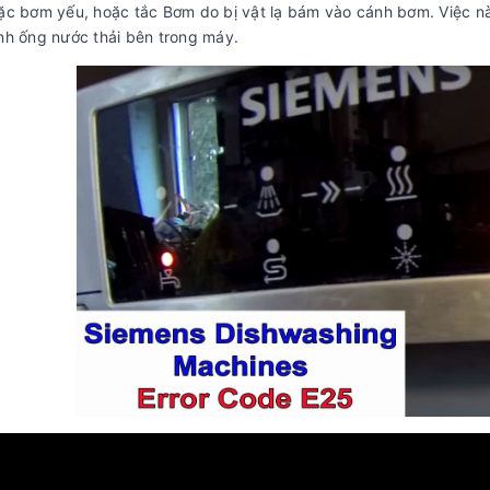
ặc bơm yếu, hoặc tắc Bơm do bị vật lạ bám vào cánh bơm. Việc n
h ống nước thải bên trong máy.