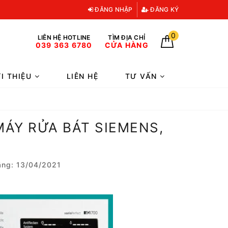
ĐĂNG NHẬP
ĐĂNG KÝ
0
LIÊN HỆ HOTLINE
TÌM ĐỊA CHỈ
039 363 6780
CỬA HÀNG
ỚI THIỆU
LIÊN HỆ
TƯ VẤN
MÁY RỬA BÁT SIEMENS,
ng: 13/04/2021