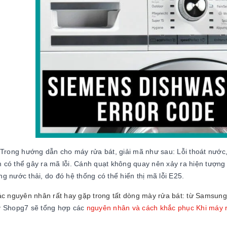
Trong hướng dẫn cho máy rửa bát, giải mã như sau: Lỗi thoát nước
có thể gây ra mã lỗi. Cánh quạt không quay nên xảy ra hiện tượng k
g nước thải, do đó hệ thống có thể hiển thị mã lỗi E25.
ác nguyên nhân rất hay gặp trong tất dòng mày rửa bát: từ Samsun
y Shopg7 sẽ tổng hợp các
nguyên nhân và cách khắc phục Khi máy 