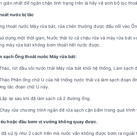
 giản nhất để ngăn chặn tình trạng trên là hãy vệ sinh bộ lọc thoát
hoát nước bị tắc
ng thoát nước Máy rửa bát, rửa chén thường được đấu nối vào Ốn
sử dụng một thời gian, Nước thải từ cả chậu rửa và máy rửa bát v
ng máy rửa bát không bơm thoát hết nước được.
m sạch Ống thoát nước Máy rửa bát:
Tháo, rút đầu vòi nước thải Máy rửa bát khỏi hệ thống, Làm sạch đầ
Tháo Phần ống chữ U của hệ thống nước thải và làm sạch đoạn ố
ờng tắc đoạn chữ U này.
Lắp lại sau khi đã làm sạch cả 2 đường ống.
Chạy rửa chương trình ngắn để rửa sạch cặn bẩm trong quá trình v
yếu hoặc đầu bơm vị vướng không quay được.
đã xử lý như 2 cách trên mà nước vẫn không được bơm ra ngoài t