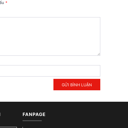
dấu
*
GỬI BÌNH LUẬN
N
FANPAGE