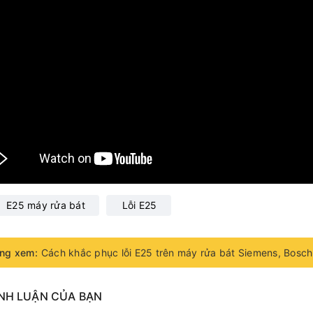
E25 máy rửa bát
Lỗi E25
ng xem:
Cách khắc phục lỗi E25 trên máy rửa bát Siemens, Bosch
ÌNH LUẬN CỦA BẠN