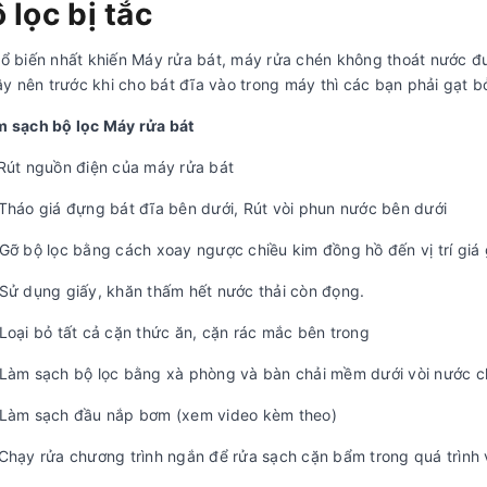
ộ lọc bị tắc
ổ biến nhất khiến Máy rửa bát, máy rửa chén không thoát nước đư
vậy nên trước khi cho bát đĩa vào trong máy thì các bạn phải gạt b
m sạch bộ lọc Máy rửa bát
Rút nguồn điện của máy rửa bát
Tháo giá đựng bát đĩa bên dưới, Rút vòi phun nước bên dưới
Gỡ bộ lọc bằng cách xoay ngược chiều kim đồng hồ đến vị trí giá g
Sử dụng giấy, khăn thấm hết nước thải còn đọng.
Loại bỏ tất cả cặn thức ăn, cặn rác mắc bên trong
Làm sạch bộ lọc bằng xà phòng và bàn chải mềm dưới vòi nước c
 Làm sạch đầu nắp bơm (xem video kèm theo)
Chạy rửa chương trình ngắn để rửa sạch cặn bẩm trong quá trình v