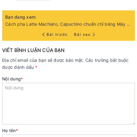
Bạn đang xem:
Cách pha Latte Machiato, Capuchino chuẩn chỉ bằng Máy Delonghi Dinamica Ecam 350.55 và 350.75
Bài trước
Bài sau
VIẾT BÌNH LUẬN CỦA BẠN
Địa chỉ email của bạn sẽ được bảo mật. Các trường bắt buộc
được đánh dấu
*
Nội dung
*
Họ tên
*