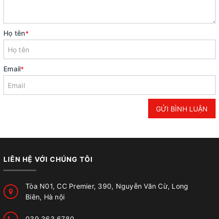
Họ tên
*
Email
*
GỬI BÌNH LUẬN
LIÊN HỆ VỚI CHÚNG TÔI
Tòa N01, CC Premier, 390, Nguyễn Văn Cừ, Long
Biên, Hà nội
039 363 6780