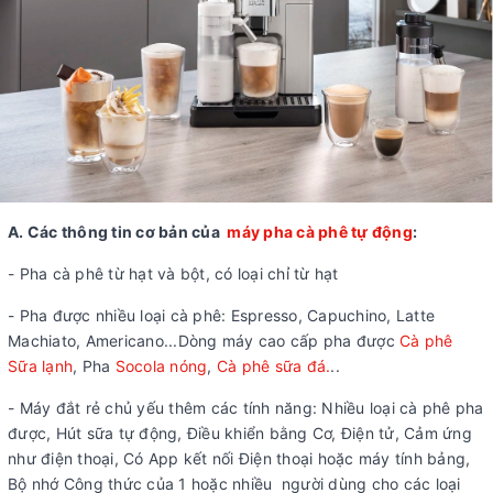
A. Các thông tin cơ bản của
máy pha cà phê tự động
:
- Pha cà phê từ hạt và bột, có loại chỉ từ hạt
- Pha được nhiều loại cà phê: Espresso, Capuchino, Latte
Machiato, Americano...Dòng máy cao cấp pha được
Cà phê
Sữa lạnh
, Pha
Socola nóng
,
Cà phê sữa đá.
..
- Máy đắt rẻ chủ yếu thêm các tính năng: Nhiều loại cà phê pha
được, Hút sữa tự động, Điều khiển bằng Cơ, Điện tử, Cảm ứng
như điện thoại, Có App kết nối Điện thoại hoặc máy tính bảng,
Bộ nhớ Công thức của 1 hoặc nhiều người dùng cho các loại