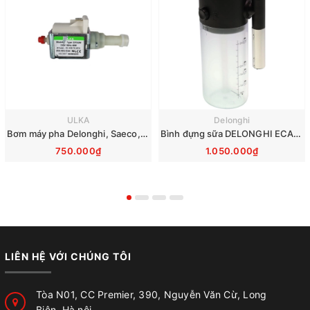
ULKA
Delonghi
Bơm máy pha Delonghi, Saeco, Philips, Krups, Miele - Ulka EP5GW 48W 230V
Bình đựng sữa DELONGHI ECAM290 EVO 7313268961
750.000₫
1.050.000₫
LIÊN HỆ VỚI CHÚNG TÔI
Tòa N01, CC Premier, 390, Nguyễn Văn Cừ, Long
Biên, Hà nội