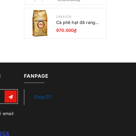
Lavazza
Cà phê hạt đã rang
Lavazza Oro Qualita
970.000₫
1000g
N
FANPAGE
ShopG7
ý email