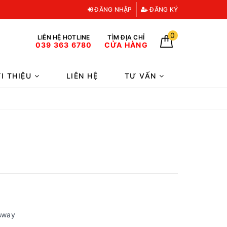
ĐĂNG NHẬP
ĐĂNG KÝ
0
LIÊN HỆ HOTLINE
TÌM ĐỊA CHỈ
039 363 6780
CỬA HÀNG
ỚI THIỆU
LIÊN HỆ
TƯ VẤN
sway