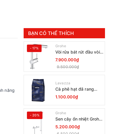
BẠN CÓ THỂ THÍCH
Grohe
- 17%
Vòi rửa bát rút đầu vòi
Grohe Minta 30274000
7.900.000₫
9.500.000₫
Lavazza
Cà phê hạt đã rang
nh năng
Lavazza Coffee
1.100.000₫
Espresso Super Crema
1000g Date 12-2027
Grohe
- 20%
Sen cây ổn nhiệt Grohe
Grohtherm 800
5.200.000₫
34566001
6.500.000₫