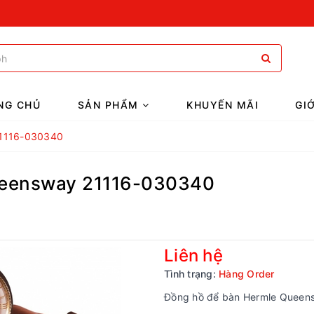
NG CHỦ
SẢN PHẨM
KHUYẾN MÃI
GI
21116-030340
ueensway 21116-030340
Liên hệ
Tình trạng:
Hàng Order
Đồng hồ để bàn Hermle Queen