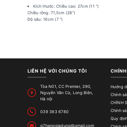
Kích thước: Chiều cao: 27cm (11 “)
Chiều rộng: 71,5cm (28”)
Độ sâu: 16cm (7 “)
LIÊN HỆ VỚI CHÚNG TÔI
CHÍNH
Tòa N01, CC Premier, 390,
Hướng d
Nguyễn Văn Cừ, Long Biên,
Chính sá
Hà nội
CHÍNH 
Chính s
039 363 6780
Quy địn
g7hanggiadung@gmail.com
Chính sá