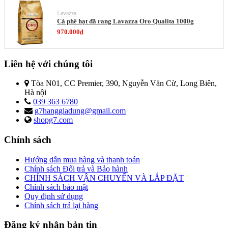
Lavazza
Cà phê hạt đã rang Lavazza Oro Qualita 1000g
970.000₫
Liên hệ với chúng tôi
Tòa N01, CC Premier, 390, Nguyễn Văn Cừ, Long Biên,
Hà nội
039 363 6780
g7hanggiadung@gmail.com
shopg7.com
Chính sách
Hướng dẫn mua hàng và thanh toán
Chính sách Đổi trả và Bảo hành
CHÍNH SÁCH VẬN CHUYỂN VÀ LẮP ĐẶT
Chính sách bảo mật
Quy định sử dụng
Chính sách trả lại hàng
Đăng ký nhận bản tin