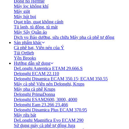
Đồng hồ Hermle
Máy lọc không khí
Máy giặt
Máy hút bụi
Quạt trần, quạt không cánh
Tủ lạnh, tủ đông, tủ mát
Máy Sấy Quần áo
Dịch vụ Bảo dưỡng, sửa chữa Máy pha cà phê tự động
Sản phẩm khác
Cà phê hạt, Viên nén của Ý
Túi Ortlieb
Yên Brooks
Hướng dẫn sử dụng
DeLonghi Autentica ETAM 29.666.S
Delonghi ECAM 22.110
Delonghi Dinamica ECAM 350.15; ECAM 350.55
Máy cà phê Viên nén Delonghi, Krups
Máy pha cà phê Krups
Delonghi PrimaDonna
Delonghi ESAM2600, 3000, 4000
Delonghi Eam 23.266 23.466
Delonghi Dinamica Plus ECAM 370.95
Máy rửa bát
DeLonghi Magnifica Evo ECAM 290
Sử dụng máy cà phê tự động Jura