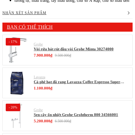
tương tự, màu trắng, tay màu đồng, chữ số Ả Rập, chữ số màu đen
NHẬN XÉT SẢN PHẨM
BẠN CÓ THỂ THÍCH
- 17%
Grohe
Vòi rửa bát rút đầu vòi Grohe Minta 30274000
7.900.000₫
9.500.000₫
Lavazza
Cà phê hạt đã rang Lavazza Coffee Espresso Super
Crema 1000g Date 12-2027
1.100.000₫
- 20%
Grohe
Sen cây ổn nhiệt Grohe Grohtherm 800 34566001
5.200.000₫
6.500.000₫