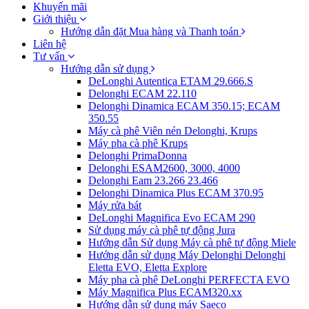
Khuyến mãi
Giới thiệu
Hướng dẫn đặt Mua hàng và Thanh toán
Liên hệ
Tư vấn
Hướng dẫn sử dụng
DeLonghi Autentica ETAM 29.666.S
Delonghi ECAM 22.110
Delonghi Dinamica ECAM 350.15; ECAM
350.55
Máy cà phê Viên nén Delonghi, Krups
Máy pha cà phê Krups
Delonghi PrimaDonna
Delonghi ESAM2600, 3000, 4000
Delonghi Eam 23.266 23.466
Delonghi Dinamica Plus ECAM 370.95
Máy rửa bát
DeLonghi Magnifica Evo ECAM 290
Sử dụng máy cà phê tự động Jura
Hướng dẫn Sử dụng Máy cà phê tự động Miele
Hướng dẫn sử dụng Máy Delonghi Delonghi
Eletta EVO, Eletta Explore
Máy pha cà phê DeLonghi PERFECTA EVO
Máy Magnifica Plus ECAM320.xx
Hướng dẫn sử dụng máy Saeco