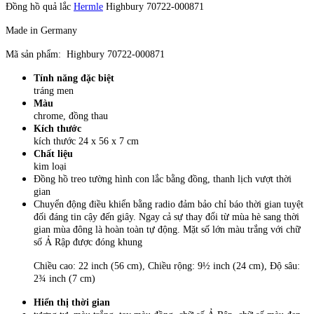
Đồng hồ quả lắc
Hermle
Highbury 70722-000871
Hàng đặt mua thông thường mất 3 tuần về đến HN, Phí mua hộ 5%
(hoặc 5eur), phí vận chuyển tính 7eur/kg, Theo tỷ giá bán ra của
Made in Germany
VCB, Hàng cồng kềnh tính thêm phụ phí thể tích.
Mã sản phẩm: Highbury 70722-000871
Anh Chị đặt hàng vui lòng liên hệ trực tiếp ĐT: 039 363 6780
Tính năng đặc biệt
Fangape: https://www.facebook.com/hanggiadungg7/
tráng men
Màu
#WebmuahàngĐức #muahangDuc
chrome, đồng thau
Kích thước
kích thước 24 x 56 x 7 cm
Chất liệu
kim loại
Đồng hồ treo tường hình con lắc bằng đồng, thanh lịch vượt thời
gian
Chuyển động điều khiển bằng radio đảm bảo chỉ báo thời gian tuyệt
đối đáng tin cậy đến giây. Ngay cả sự thay đổi từ mùa hè sang thời
gian mùa đông là hoàn toàn tự động. Mặt số lớn màu trắng với chữ
số Ả Rập được đóng khung
Chiều cao: 22 inch (56 cm), Chiều rộng: 9½ inch (24 cm), Độ sâu:
2¾ inch (7 cm)
Hiển thị thời gian