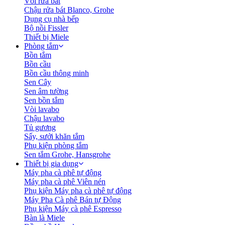
Vòi rửa bát
Chậu rửa bát Blanco, Grohe
Dụng cụ nhà bếp
Bộ nồi Fissler
Thiết bị Miele
Phòng tắm
Bồn tắm
Bồn cầu
Bồn cầu thông minh
Sen Cây
Sen âm tường
Sen bồn tắm
Vòi lavabo
Chậu lavabo
Tủ gương
Sấy, sưởi khăn tắm
Phụ kiện phòng tắm
Sen tắm Grohe, Hansgrohe
Thiết bị gia dụng
Máy pha cà phê tự động
Máy pha cà phê Viên nén
Phụ kiện Máy pha cà phê tự động
Máy Pha Cà phê Bán tự Động
Phụ kiện Máy cà phê Espresso
Bàn là Miele