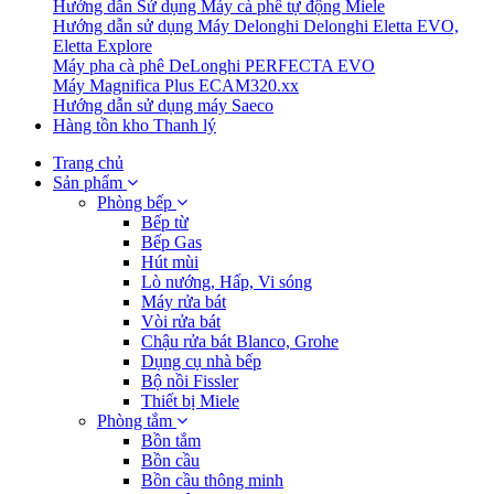
Hướng dẫn Sử dụng Máy cà phê tự động Miele
Hướng dẫn sử dụng Máy Delonghi Delonghi Eletta EVO,
Eletta Explore
Máy pha cà phê DeLonghi PERFECTA EVO
Máy Magnifica Plus ECAM320.xx
Hướng dẫn sử dụng máy Saeco
Hàng tồn kho Thanh lý
Trang chủ
Sản phẩm
Phòng bếp
Bếp từ
Bếp Gas
Hút mùi
Lò nướng, Hấp, Vi sóng
Máy rửa bát
Vòi rửa bát
Chậu rửa bát Blanco, Grohe
Dụng cụ nhà bếp
Bộ nồi Fissler
Thiết bị Miele
Phòng tắm
Bồn tắm
Bồn cầu
Bồn cầu thông minh