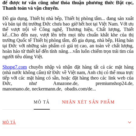
để được tư vấn cũng như thỏa thuận phương thức Đặt cọc,
Thanh toán và vận chuyển.
Đồ gia dụng, Thiết bị nhà bếp, Thiết bị phòng tắm... đang sản xuât
và bán tại thị trường Đức chưa bao giờ hết hot tại Việt Nam. Với ưu
thế vượt trội về Công nghệ, Thương hiệu, Chất lượng, Thiết
kế...Cho đến nay, vượt lên trên mọi tiêu chuẩn khắt khe của thị
trường Quốc tế Thiết bị phòng tắm, đồ gia dụng, nhà bếp, Hàng bán
tại Đức với những sản phẩm có giá trị cao, an toàn về chất lượng,
hoàn hảo từ thiết kế đến tính năng…vẫn luôn chiếm trọn trái tim của
người tiêu dùng Việt.
Shopg7.com
chuyên nhập và nhận đặt hàng tất cả các mặt hàng
(nhà nước không cấm) từ Đức về Việt nam, Anh chị có thể mua trực
tiếp với các mặt hàng có sẵn, hoặc đặt hàng theo các link web của
Đức, như Amazone.de, premiumshop24.de,
manomano.de, neckermann.de, obadis.com/de...
Từ các hãng nổi tiếng của Đức và các nước G7: Miele, Siemens,
MÔ TẢ
NHẬN XÉT SẢN PHẨM
Gazenau, Liebherr, Hermle, Bosch, Fissler, Grohe, Hansgrohe,
Villeroy&Boch, Blanco Duravit, Flos, WMF, AEG, Jura, Delonghi,
Krups, Brooks, Ortlieb, Braun...
MÔ TẢ
Shop cam kết 100% Hàng mua bên Đức Ship về, Xuất xứ hàng hóa
tùy mặt hàng, đa số Hàng shop chọn được sx tại Đức và Châu Âu.