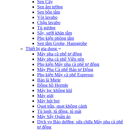
Sen Cây
Sen âm tường
Sen bồn tắm
Vòi lavabo
Chậu lavabo
Tủ gương
Sấy, sưởi khăn tắm
Phụ kiện phòng tắm
Sen tắm Grohe, Hansgrohe
Thiết bị gia dụng
Máy pha cà phê tự động
Máy pha cà phê Viên nén
Phụ kiện Máy pha cà phê tự động
Máy Pha Cà phê Bán tự Động
Phụ kiện Máy cà phê Espresso
Bàn là Miele
Đồng hồ Hermle
Máy lọc không khí
Máy giặt
Máy hút bụi
Quạt trần, quạt không cánh
Tủ lạnh, tủ đông, tủ mát
Máy Sấy Quần áo
Dịch vụ Bảo dưỡng, sửa chữa Máy pha cà phê
tự động