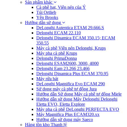
Sản phẩm khác
Cà phê hạt, Viên nén của Ý
Túi Ortlieb
Yên Brooks
Hướng dẫn sử dụng
DeLonghi Autentica ETAM 29.666.S
Delonghi ECAM 22.110
Delonghi Dinamica ECAM 350.15; ECAM
350.55
Máy cà phê Viên nén Delonghi, Krups
Máy pha cà phê Krups
Delonghi PrimaDonna
Delonghi ESAM2600, 3000, 4000
Delonghi Eam 23.266 23.466
Delonghi Dinamica Plus ECAM 370.95
Máy rửa bát
DeLonghi Magnifica Evo ECAM 290
Sử dụng máy cà phê tự động Jura
Hướng dẫn Sử dụng Máy cà phê tự động Miele
Hướng dẫn sử dụng Máy Delonghi Delonghi
Eletta EVO, Eletta Explore
Máy pha cà phê DeLonghi PERFECTA EVO
Máy Magnifica Plus ECAM320.xx
Hướng dẫn sử dụng máy Saeco
Hàng tồn kho Thanh lý