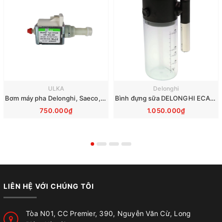
ULKA
Delonghi
Bơm máy pha Delonghi, Saeco, Philips, Krups, Miele - Ulka EP5GW 48W 230V
Bình đựng sữa DELONGHI ECAM290 EVO 7313268961
750.000₫
1.050.000₫
LIÊN HỆ VỚI CHÚNG TÔI
Tòa N01, CC Premier, 390, Nguyễn Văn Cừ, Long