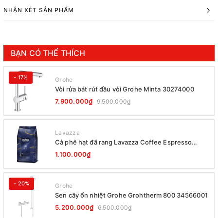
NHẬN XÉT SẢN PHẨM
BẠN CÓ THỂ THÍCH
- 17%
Grohe
Vòi rửa bát rút đầu vòi Grohe Minta 30274000
7.900.000₫
9.500.000₫
Lavazza
Cà phê hạt đã rang Lavazza Coffee Espresso
Super Crema 1000g Date 12-2027
1.100.000₫
- 20%
Grohe
Sen cây ổn nhiệt Grohe Grohtherm 800 34566001
5.200.000₫
6.500.000₫