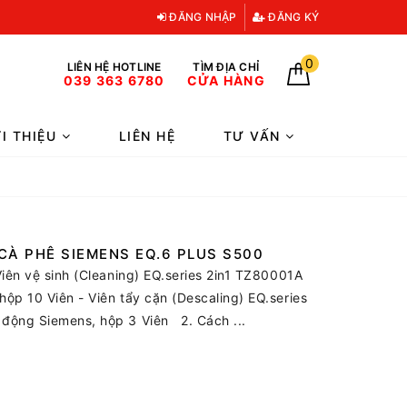
ĐĂNG NHẬP
ĐĂNG KÝ
0
LIÊN HỆ HOTLINE
TÌM ĐỊA CHỈ
039 363 6780
CỬA HÀNG
ỚI THIỆU
LIÊN HỆ
TƯ VẤN
À PHÊ SIEMENS EQ.6 PLUS S500
iên vệ sinh (Cleaning) EQ.series 2in1 TZ80001A
ộp 10 Viên - Viên tẩy cặn (Descaling) EQ.series
động Siemens, hộp 3 Viên 2. Cách ...