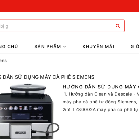
NG CHỦ
SẢN PHẨM
KHUYẾN MÃI
GI
ens
 DẪN SỬ DỤNG MÁY CÀ PHÊ SIEMENS
HƯỚNG DẪN SỬ DỤNG MÁY C
1. Hướng dẫn Clean và Descale - V
máy pha cà phê tự động Siemens, h
2in1 TZ80002A máy pha cà phê tự 