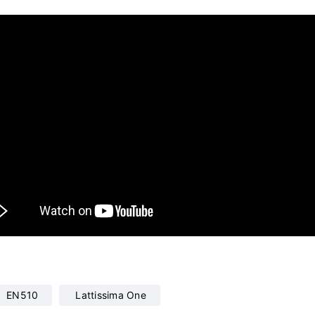
EN510
Lattissima One