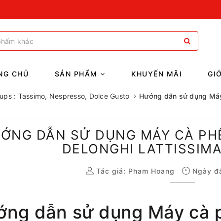
NG CHỦ
SẢN PHẨM
KHUYẾN MÃI
GI
Krups : Tassimo, Nespresso, Dolce Gusto
Hướng dẫn sử dụng Máy
ỚNG DẪN SỬ DỤNG MÁY CÀ PH
DELONGHI LATTISSIMA
Tác giả:
Pham Hoang
Ngày đă
ớng dẫn sử dụng Máy cà 