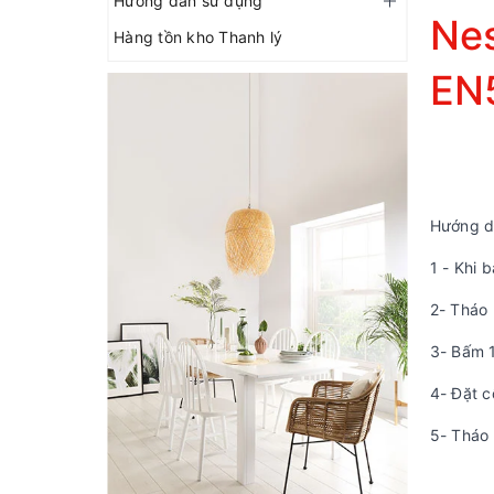
Hướng dẫn sử dụng
Ne
Hàng tồn kho Thanh lý
EN
Hướng d
1 - Khi 
2- Tháo
3- Bấm 1
4- Đặt c
5- Tháo 