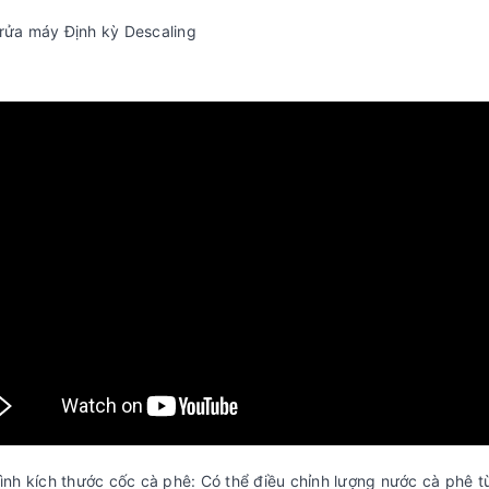
rửa máy Định kỳ Descaling
rình kích thước cốc cà phê: Có thể điều chỉnh lượng nước cà phê t