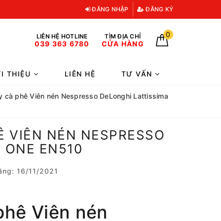
ĐĂNG NHẬP
ĐĂNG KÝ
0
LIÊN HỆ HOTLINE
TÌM ĐỊA CHỈ
039 363 6780
CỬA HÀNG
ỚI THIỆU
LIÊN HỆ
TƯ VẤN
 cà phê Viên nén Nespresso DeLonghi Lattissima
Ê VIÊN NÉN NESPRESSO
 ONE EN510
ng: 16/11/2021
phê Viên nén