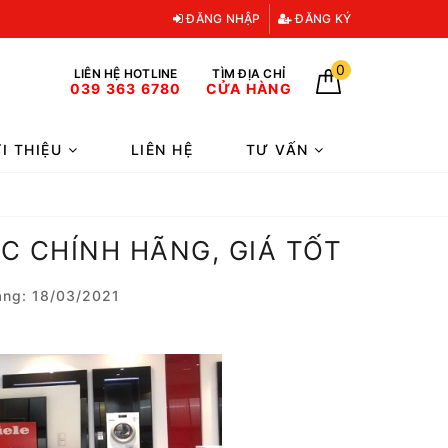
ĐĂNG NHẬP
ĐĂNG KÝ
0
LIÊN HỆ HOTLINE
TÌM ĐỊA CHỈ
039 363 6780
CỬA HÀNG
ỚI THIỆU
LIÊN HỆ
TƯ VẤN
 CHÍNH HÃNG, GIÁ TỐT
ng: 18/03/2021