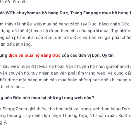
c đã tốt nhất.
các WEb chuyênmua hộ hàng Đức, Trang Fanpage mua hộ hàng
ìm thấy rất nhiều web mua hộ hàng xách tay Đức, hàng nhập Đức g
dạng có thể đặt mua hộ được theo nhu cầu người mua, Tuy nhiên 
ng sản phẩm nhái của Đức, dán mác Đức và bán với giá phải chăn
tín để đặt hàng.
dụng
dịch vụ mua hộ hàng Đức
của các đơn vị Lớn, Uy tín
nhiều web nhận đặt Mua hộ hoặc Vận chuyển hộ như: giaonhan247,
vận chuyển hộ, tuy nhiên bạn vẫn phải tìm trang web, và cung cấp
 hết được mặt hàng mình cần mua hoặc những hạn chế khi mang về
 bị nhà tắm....
g bên Đức nên mua tại những trang web nào?
 Shopg7.com giới thiêu cho bạn một vài trang web bán hàng Đức 
ng thường, Tuy nhiên lựa chọn Thương hiệu, Nhà sản xuất, Xuất x
g ý.