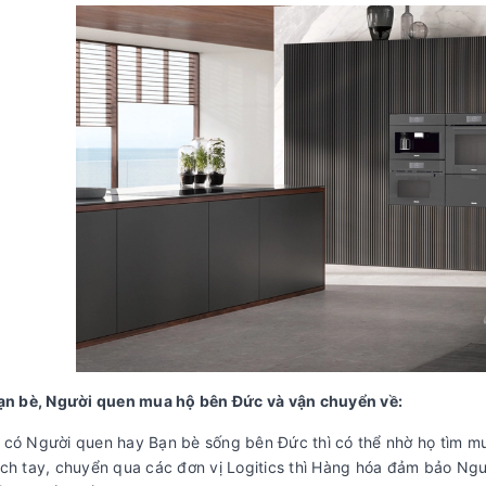
Bạn bè, Người quen mua hộ bên Đức và vận chuyển về:
có Người quen hay Bạn bè sống bên Đức thì có thể nhờ họ tìm m
ch tay, chuyển qua các đơn vị Logitics thì Hàng hóa đảm bảo Ngu