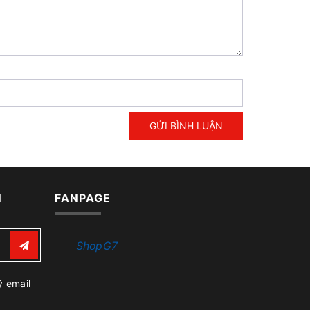
GỬI BÌNH LUẬN
N
FANPAGE
ShopG7
ý email