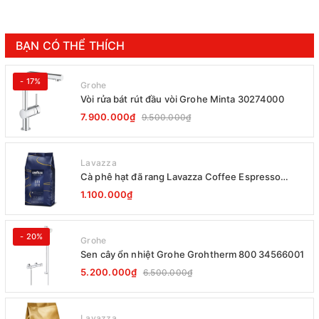
BẠN CÓ THỂ THÍCH
- 17%
Grohe
Vòi rửa bát rút đầu vòi Grohe Minta 30274000
7.900.000₫
9.500.000₫
Lavazza
Cà phê hạt đã rang Lavazza Coffee Espresso
Super Crema 1000g Date 12-2027
1.100.000₫
- 20%
Grohe
Sen cây ổn nhiệt Grohe Grohtherm 800 34566001
5.200.000₫
6.500.000₫
Lavazza