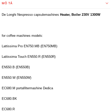
MÔ TẢ
De Longhi Nespresso capsulemashines
Heater, Boiler 230V 1300W
for coffee mashines models:
Lattissima Pro EN750.MB (EN750MB)
Lattissima Touch EN550.R (EN550R)
EN550.B (EN550B)
EN550.W (EN550W)
EC680.M portafiltermashine Dedica
EC680.BK
EC680.R