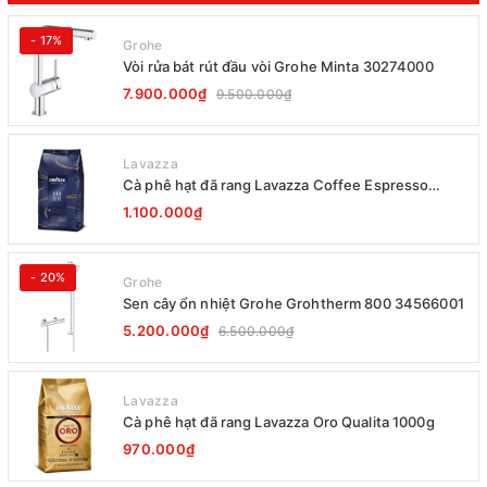
- 17%
Grohe
Vòi rửa bát rút đầu vòi Grohe Minta 30274000
7.900.000₫
9.500.000₫
Lavazza
Cà phê hạt đã rang Lavazza Coffee Espresso
Super Crema 1000g Date 12-2027
1.100.000₫
- 20%
Grohe
Sen cây ổn nhiệt Grohe Grohtherm 800 34566001
5.200.000₫
6.500.000₫
Lavazza
Cà phê hạt đã rang Lavazza Oro Qualita 1000g
970.000₫