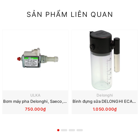
SẢN PHẨM LIÊN QUAN
ULKA
Delonghi
Bơm máy pha Delonghi, Saeco, Philips, Krups, Miele - Ulka EP5GW 48W 230V
Bình đựng sữa DELONGHI ECAM290 EVO 7313268961
750.000₫
1.050.000₫