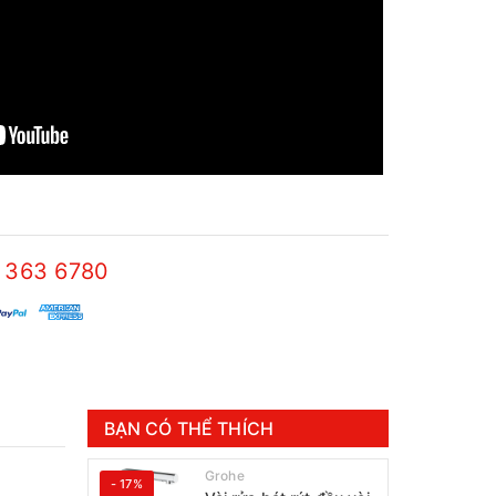
 363 6780
BẠN CÓ THỂ THÍCH
Grohe
- 17%