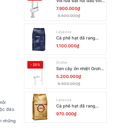
Vòi rửa bát rút đầu vòi
Grohe Minta 30274000
7.900.000₫
9.500.000₫
Lavazza
Cà phê hạt đã rang
Lavazza Coffee
1.100.000₫
Espresso Super Crema
1000g Date 12-2027
Grohe
- 20%
Sen cây ổn nhiệt Grohe
Grohtherm 800
5.200.000₫
34566001
6.500.000₫
Lavazza
môi
Cà phê hạt đã rang
ộc đáo.
Lavazza Oro Qualita
970.000₫
1000g
ạn những