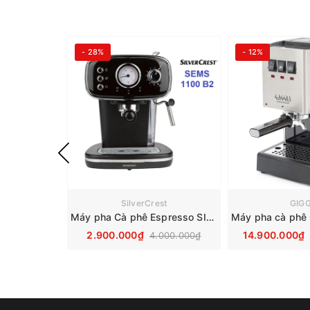
- 28%
- 12%
SilverCrest
GIGG
Máy pha Cà phê Espresso SILVERCREST - SEMS 1100 B2
2.900.000₫
14.900.000₫
4.000.000₫