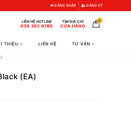
ĐĂNG NHẬP
ĐĂNG KÝ
0
LIÊN HỆ HOTLINE
TÌM ĐỊA CHỈ
039 363 6780
CỬA HÀNG
ỚI THIỆU
LIÊN HỆ
TƯ VẤN
A)
lack (EA)