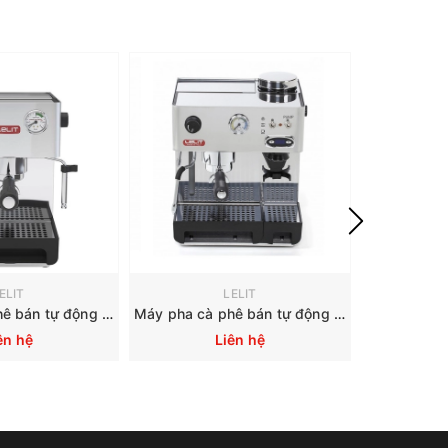
ELIT
LELIT
Máy pha cà phê bán tự động LELIT Anna PL41EM
Máy pha cà phê bán tự động LELIT Anita PL042TEMD
ên hệ
Liên hệ