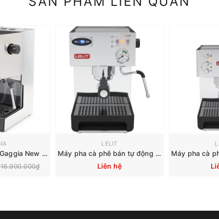
SẢN PHẨM LIÊN QUAN
IA
LELIT
L
Máy pha cà phê Gaggia New Classic
Máy pha cà phê bán tự động LELIT Anna PL41TEM
Liên hệ
Li
16.900.000₫