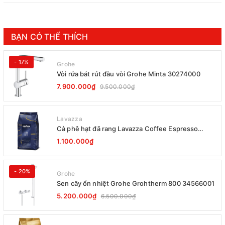
BẠN CÓ THỂ THÍCH
- 17%
Grohe
Vòi rửa bát rút đầu vòi Grohe Minta 30274000
7.900.000₫
9.500.000₫
Lavazza
Cà phê hạt đã rang Lavazza Coffee Espresso
Super Crema 1000g Date 12-2027
1.100.000₫
- 20%
Grohe
Sen cây ổn nhiệt Grohe Grohtherm 800 34566001
5.200.000₫
6.500.000₫