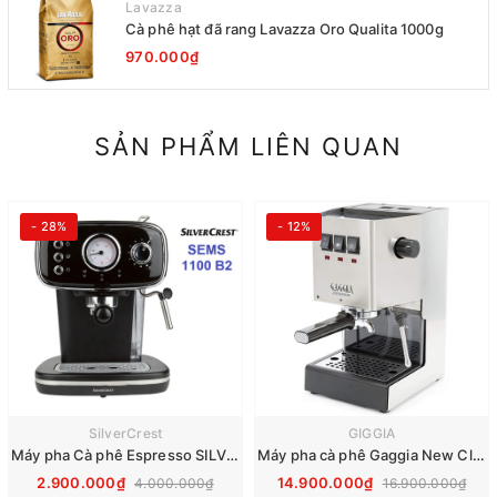
Lavazza
Cà phê hạt đã rang Lavazza Oro Qualita 1000g
970.000₫
SẢN PHẨM LIÊN QUAN
- 28%
- 12%
SilverCrest
GIGGIA
Máy pha Cà phê Espresso SILVERCREST - SEMS 1100 B2
Máy pha cà phê Gaggia New Classic
2.900.000₫
14.900.000₫
4.000.000₫
16.900.000₫