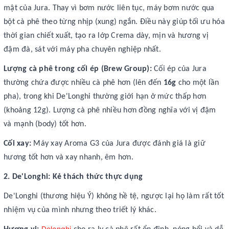
mật của Jura. Thay vì bơm nước liên tục, máy bơm nước qua
bột cà phê theo từng nhịp (xung) ngắn. Điều này giúp tối ưu hóa
thời gian chiết xuất, tạo ra lớp Crema dày, mịn và hương vị
đậm đà, sát với máy pha chuyên nghiệp nhất.
Lượng cà phê trong cối ép (Brew Group):
Cối ép của Jura
thường chứa được nhiều cà phê hơn (lên đến
16g
cho một lần
pha), trong khi De'Longhi thường giới hạn ở mức thấp hơn
(khoảng 12g). Lượng cà phê nhiều hơn đồng nghĩa với vị đậm
và mạnh (body) tốt hơn.
Cối xay:
Máy xay Aroma G3 của Jura được đánh giá là giữ
hương tốt hơn và xay nhanh, êm hơn.
2. De'Longhi: Kẻ thách thức thực dụng
De'Longhi (thương hiệu Ý) không hề tệ, ngược lại họ làm rất tốt
nhiệm vụ của mình nhưng theo triết lý khác.
Delonghi