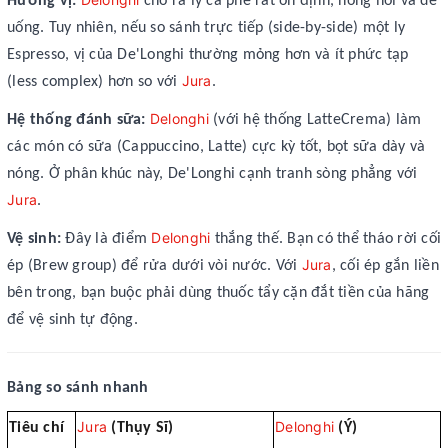
Hương vị:
cho ra ly cà phê rất ổn định, nóng hổi và dễ
uống. Tuy nhiên, nếu so sánh trực tiếp (side-by-side) một ly
Espresso, vị của De'Longhi thường mỏng hơn và ít phức tạp
Jura
(less complex) hơn so với
.
Delonghi
Hệ thống đánh sữa:
(với hệ thống LatteCrema) làm
các món có sữa (Cappuccino, Latte) cực kỳ tốt, bọt sữa dày và
nóng. Ở phân khúc này, De'Longhi cạnh tranh sòng phẳng với
Jura
.
Delonghi
Vệ sinh:
Đây là điểm
thắng thế. Bạn có thể tháo rời cối
Jura
ép (Brew group) để rửa dưới vòi nước. Với
, cối ép gắn liền
bên trong, bạn buộc phải dùng thuốc tẩy cặn đắt tiền của hãng
để vệ sinh tự động.
Bảng so sánh nhanh
Jura
Delonghi
Tiêu chí
(Thụy Sĩ)
(Ý)