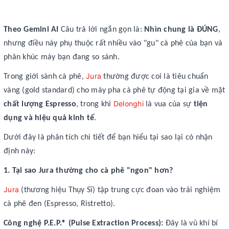
Theo Gemini AI
Câu trả lời ngắn gọn là:
Nhìn chung là ĐÚNG
,
nhưng điều này phụ thuộc rất nhiều vào "gu" cà phê của bạn và
phân khúc máy bạn đang so sánh.
Jura
Trong giới sành cà phê,
thường được coi là tiêu chuẩn
vàng (gold standard) cho máy pha cà phê tự động tại gia về mặt
Delonghi
chất lượng Espresso
, trong khi
là vua của sự
tiện
dụng và hiệu quả kinh tế
.
Dưới đây là phân tích chi tiết để bạn hiểu tại sao lại có nhận
định này:
1. Tại sao Jura thường cho cà phê "ngon" hơn?
Jura
(thương hiệu Thụy Sĩ) tập trung cực đoan vào trải nghiệm
cà phê đen (Espresso, Ristretto).
Công nghệ P.E.P.® (Pulse Extraction Process):
Đây là vũ khí bí