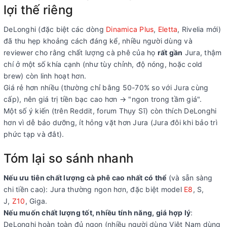
lợi thế riêng
DeLonghi (đặc biệt các dòng
Dinamica Plus
,
Eletta
, Rivelia mới)
đã thu hẹp khoảng cách đáng kể, nhiều người dùng và
reviewer cho rằng chất lượng cà phê của họ
rất gần
Jura, thậm
chí ở một số khía cạnh (như tùy chỉnh, độ nóng, hoặc cold
brew) còn linh hoạt hơn.
Giá rẻ hơn nhiều (thường chỉ bằng 50-70% so với Jura cùng
cấp), nên giá trị tiền bạc cao hơn → "ngon trong tầm giá".
Một số ý kiến (trên Reddit, forum Thụy Sĩ) còn thích DeLonghi
hơn vì dễ bảo dưỡng, ít hỏng vặt hơn Jura (Jura đôi khi bảo trì
phức tạp và đắt).
Tóm lại so sánh nhanh
Nếu ưu tiên chất lượng cà phê cao nhất có thể
(và sẵn sàng
chi tiền cao): Jura thường ngon hơn, đặc biệt model
E8
, S,
J,
Z10
, Giga.
Nếu muốn chất lượng tốt, nhiều tính năng, giá hợp lý
:
DeLonghi hoàn toàn đủ ngon (nhiều người dùng Việt Nam dùng