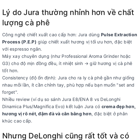
Lý do Jura thường nhỉnh hơn về chất
lượng cà phê
Công nghệ chiết xuất cao cấp hơn: Jura dùng
Pulse Extraction
Process (P.E.P)
giúp chiết xuất hương vị tối ưu hơn, đặc biệt
với espresso ngắn.
Máy xay chuyên dụng (như Professional Aroma Grinder hoặc
G3) cho độ mịn đồng đều, ít nhiệt sinh → giữ hương vị cà phê
tốt hơn.
Consistency (độ ổn định): Jura cho ra ly cà phê gần như giống
nhau mỗi lần, ít cần chỉnh tay, phù hợp nếu bạn muốn "set and
forget".
Nhiều review (ví dụ so sánh Jura E8/ENA 8 vs DeLonghi
Dinamica Plus/Magnifica Evo) kết luận Jura có
crema đẹp hơn,
hương vị rõ nét, đậm đà và cân bằng hơn
, đặc biệt ở phân
khúc cao cấp.
Nhưng DeLonghi cũng rất tốt và có