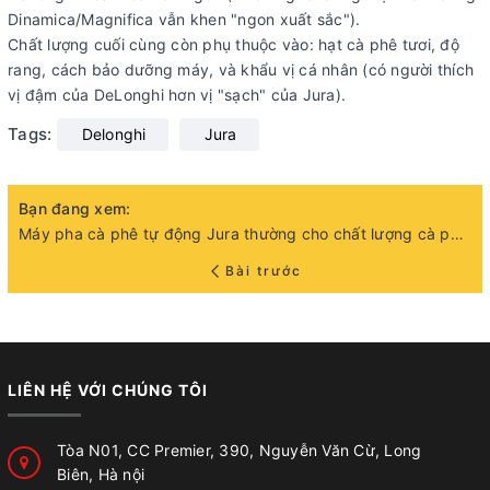
Dinamica/Magnifica vẫn khen "ngon xuất sắc").
Chất lượng cuối cùng còn phụ thuộc vào: hạt cà phê tươi, độ
rang, cách bảo dưỡng máy, và khẩu vị cá nhân (có người thích
vị đậm của DeLonghi hơn vị "sạch" của Jura).
Tags:
Delonghi
Jura
Bạn đang xem:
Máy pha cà phê tự động Jura thường cho chất lượng cà phê ngon hơn máy Delonghi có đúng vậy không?
Bài trước
LIÊN HỆ VỚI CHÚNG TÔI
Tòa N01, CC Premier, 390, Nguyễn Văn Cừ, Long
Biên, Hà nội