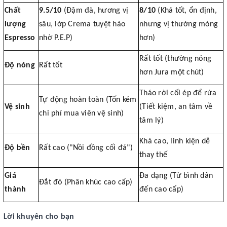
Chất
9.5/10
(Đậm đà, hương vị
8/10
(Khá tốt, ổn định,
lượng
sâu, lớp Crema tuyệt hảo
nhưng vị thường mỏng
Espresso
nhờ P.E.P)
hơn)
Rất tốt (thường nóng
Độ nóng
Rất tốt
hơn Jura một chút)
Tháo rời cối ép để rửa
Tự động hoàn toàn (Tốn kém
Vệ sinh
(Tiết kiệm, an tâm về
chi phí mua viên vệ sinh)
tâm lý)
Khá cao, linh kiện dễ
Độ bền
Rất cao ("Nồi đồng cối đá")
thay thế
Giá
Đa dạng (Từ bình dân
Đắt đỏ (Phân khúc cao cấp)
thành
đến cao cấp)
Lời khuyên cho bạn