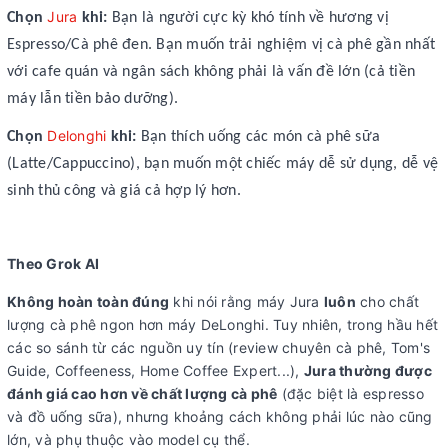
Jura
Chọn
khi:
Bạn là người cực kỳ khó tính về hương vị
Espresso/Cà phê đen. Bạn muốn trải nghiệm vị cà phê gần nhất
với cafe quán và ngân sách không phải là vấn đề lớn (cả tiền
máy lẫn tiền bảo dưỡng).
Delonghi
Chọn
khi:
Bạn thích uống các món cà phê sữa
(Latte/Cappuccino), bạn muốn một chiếc máy dễ sử dụng, dễ vệ
sinh thủ công và giá cả hợp lý hơn.
Theo Grok AI
Không hoàn toàn đúng
khi nói rằng máy Jura
luôn
cho chất
lượng cà phê ngon hơn máy DeLonghi. Tuy nhiên, trong hầu hết
các so sánh từ các nguồn uy tín (review chuyên cà phê, Tom's
Guide, Coffeeness, Home Coffee Expert...),
Jura thường được
đánh giá cao hơn về chất lượng cà phê
(đặc biệt là espresso
và đồ uống sữa), nhưng khoảng cách không phải lúc nào cũng
lớn, và phụ thuộc vào model cụ thể.