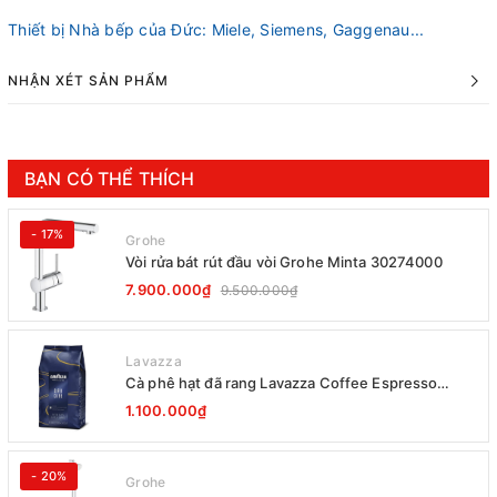
Thiết bị Nhà bếp của Đức: Miele, Siemens, Gaggenau...
NHẬN XÉT SẢN PHẨM
BẠN CÓ THỂ THÍCH
- 17%
Grohe
Vòi rửa bát rút đầu vòi Grohe Minta 30274000
7.900.000₫
9.500.000₫
Lavazza
Cà phê hạt đã rang Lavazza Coffee Espresso
Super Crema 1000g Date 12-2027
1.100.000₫
- 20%
Grohe