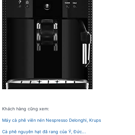
Khách hàng cũng xem:
Máy cà phê viên nén Nespresso Delonghi, Krups
Cà phê nguyên hạt đã rang của Ý, Đức...