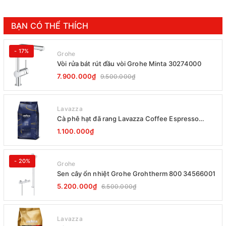
BẠN CÓ THỂ THÍCH
- 17%
Grohe
Vòi rửa bát rút đầu vòi Grohe Minta 30274000
7.900.000₫
9.500.000₫
Lavazza
Cà phê hạt đã rang Lavazza Coffee Espresso
Super Crema 1000g Date 12-2027
1.100.000₫
- 20%
Grohe
Sen cây ổn nhiệt Grohe Grohtherm 800 34566001
5.200.000₫
6.500.000₫
Lavazza