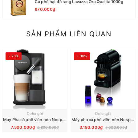
Cà phê hạt đã rang Lavazza Oro Qualita 1000g
970.000₫
SẢN PHẨM LIÊN QUAN
- 23%
- 36%
Delonghi
Delonghi
Máy Pha cà phê viên nén Nespresso DeLonghi Lattissima One EN510.B
Máy pha cà phê viên nén Nespresso DeLonghi Inissia EN 80.B
7.500.000₫
3.180.000₫
9.800.000₫
5.000.000₫