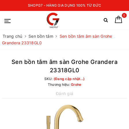
SHOPG7 - HÀNG GIA DỤNG 100% TỪ ĐỨC
0
Trang chủ
Sen bồn tắm
Sen bồn tắm âm sàn Grohe
Grandera 23318GL0
Sen bồn tắm âm sàn Grohe Grandera
23318GL0
SKU:
(Đang cập nhật...)
Thương hiệu:
Grohe
Đánh giá