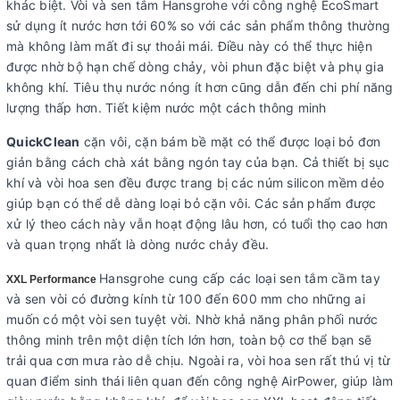
khác biệt. Vòi và sen tắm Hansgrohe với công nghệ EcoSmart
sử dụng ít nước hơn tới 60% so với các sản phẩm thông thường
mà không làm mất đi sự thoải mái. Điều này có thể thực hiện
được nhờ bộ hạn chế dòng chảy, vòi phun đặc biệt và phụ gia
không khí. Tiêu thụ nước nóng ít hơn cũng dẫn đến chi phí năng
lượng thấp hơn. Tiết kiệm nước một cách thông minh
QuickClean
cặn vôi, cặn bám bề mặt có thể được loại bỏ đơn
giản bằng cách chà xát bằng ngón tay của bạn. Cả thiết bị sục
khí và vòi hoa sen đều được trang bị các núm silicon mềm dẻo
giúp bạn có thể dễ dàng loại bỏ cặn vôi. Các sản phẩm được
xử lý theo cách này vẫn hoạt động lâu hơn, có tuổi thọ cao hơn
và quan trọng nhất là dòng nước chảy đều.
Hansgrohe cung cấp các loại sen tắm cầm tay
XXL Performance
và sen vòi có đường kính từ 100 đến 600 mm cho những ai
muốn có một vòi sen tuyệt vời. Nhờ khả năng phân phối nước
thông minh trên một diện tích lớn hơn, toàn bộ cơ thể bạn sẽ
trải qua cơn mưa rào dễ chịu. Ngoài ra, vòi hoa sen rất thú vị từ
quan điểm sinh thái liên quan đến công nghệ AirPower, giúp làm