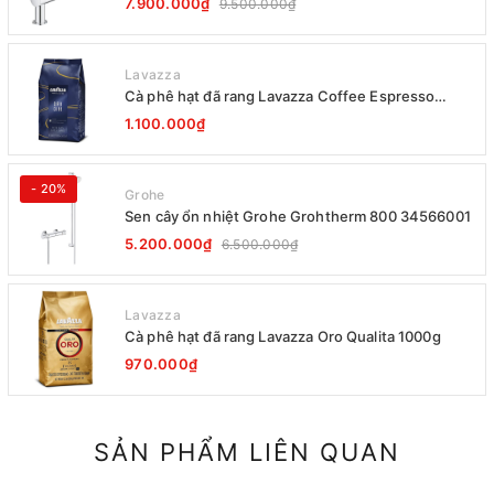
7.900.000₫
9.500.000₫
Lavazza
Cà phê hạt đã rang Lavazza Coffee Espresso
Super Crema 1000g Date 12-2027
1.100.000₫
- 20%
Grohe
Sen cây ổn nhiệt Grohe Grohtherm 800 34566001
5.200.000₫
6.500.000₫
Lavazza
Cà phê hạt đã rang Lavazza Oro Qualita 1000g
970.000₫
SẢN PHẨM LIÊN QUAN