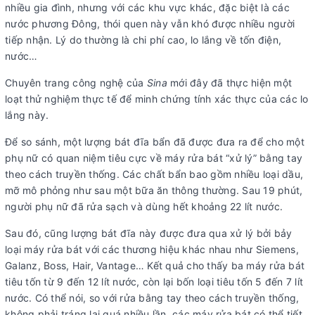
nhiều gia đình, nhưng với các khu vực khác, đặc biệt là các
nước phương Đông, thói quen này vẫn khó được nhiều người
tiếp nhận. Lý do thường là chi phí cao, lo lắng về tốn điện,
nước…
Chuyên trang công nghệ của
Sina
mới đây đã thực hiện một
loạt thử nghiệm thực tế để minh chứng tính xác thực của các lo
lắng này.
Để so sánh, một lượng bát đĩa bẩn đã được đưa ra để cho một
phụ nữ có quan niệm tiêu cực về máy rửa bát “xử lý” bằng tay
theo cách truyền thống. Các chất bẩn bao gồm nhiều loại dầu,
mỡ mô phỏng như sau một bữa ăn thông thường. Sau 19 phút,
người phụ nữ đã rửa sạch và dùng hết khoảng 22 lít nước.
Sau đó, cũng lượng bát đĩa này được đưa qua xử lý bởi bảy
loại máy rửa bát với các thương hiệu khác nhau như Siemens,
Galanz, Boss, Hair, Vantage… Kết quả cho thấy ba máy rửa bát
tiêu tốn từ 9 đến 12 lít nước, còn lại bốn loại tiêu tốn 5 đến 7 lít
nước. Có thể nói, so với rửa bằng tay theo cách truyền thống,
không phải tráng lại quá nhiều lần, các máy rửa bát có thể tiết