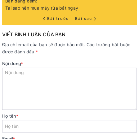
Bạn đang xem:
Tại sao nên mua máy rửa bát ngay
Bài trước
Bài sau
VIẾT BÌNH LUẬN CỦA BẠN
Địa chỉ email của bạn sẽ được bảo mật. Các trường bắt buộc
được đánh dấu
*
Nội dung
*
Họ tên
*
Email
*