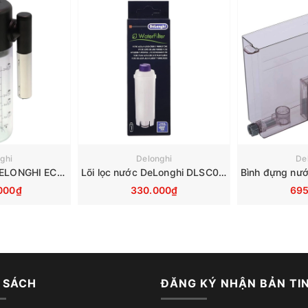
ghi
Delonghi
De
Bình đựng sữa DELONGHI ECAM290 EVO 7313268961
Lõi lọc nước DeLonghi DLSC002 dùng cho máy pha cà phê tự động
000₫
330.000₫
695
 SÁCH
ĐĂNG KÝ NHẬN BẢN TI