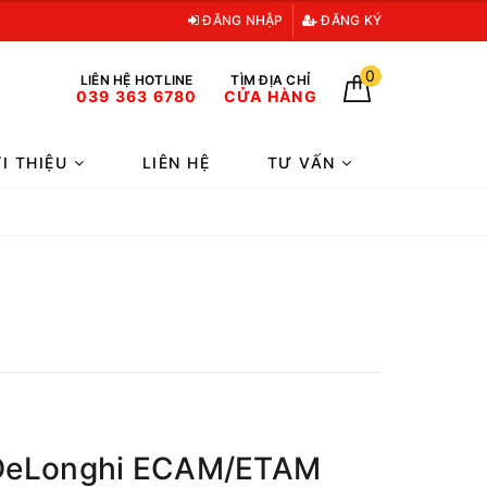
ĐĂNG NHẬP
ĐĂNG KÝ
0
LIÊN HỆ HOTLINE
TÌM ĐỊA CHỈ
039 363 6780
CỬA HÀNG
ỚI THIỆU
LIÊN HỆ
TƯ VẤN
ã DeLonghi ECAM/ETAM