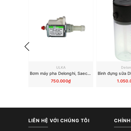
ULKA
Delon
Bơm máy pha Delonghi, Saeco, Philips, Krups, Miele - Ulka EP5GW 48W 230V
750.000₫
1.050.
LIÊN HỆ VỚI CHÚNG TÔI
CHÍNH