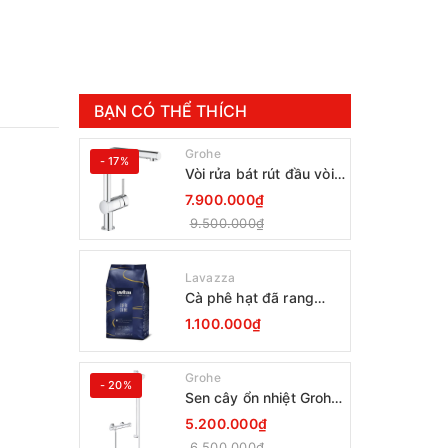
BẠN CÓ THỂ THÍCH
Grohe
- 17%
Vòi rửa bát rút đầu vòi
Grohe Minta 30274000
7.900.000₫
9.500.000₫
Lavazza
Cà phê hạt đã rang
Lavazza Coffee
1.100.000₫
Espresso Super Crema
1000g Date 12-2027
Grohe
- 20%
Sen cây ổn nhiệt Grohe
Grohtherm 800
5.200.000₫
34566001
6.500.000₫