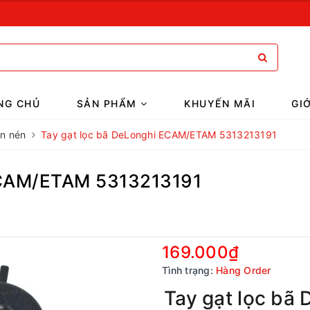
NG CHỦ
SẢN PHẨM
KHUYẾN MÃI
GI
ên nén
Tay gạt lọc bã DeLonghi ECAM/ETAM 5313213191
ECAM/ETAM 5313213191
169.000₫
Tình trạng:
Hàng Order
Tay gạt lọc b