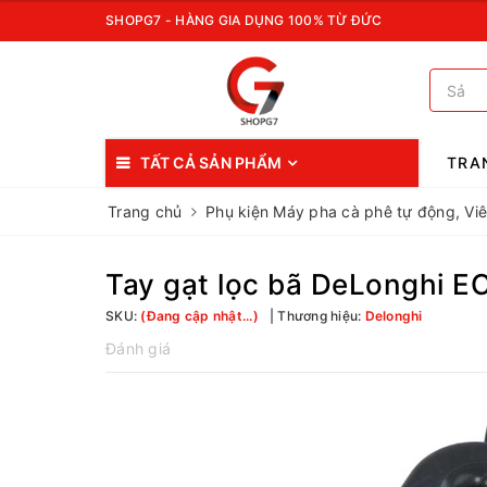
SHOPG7 - HÀNG GIA DỤNG 100% TỪ ĐỨC
TẤT CẢ SẢN PHẨM
TRA
Trang chủ
Phụ kiện Máy pha cà phê tự động, Vi
Tay gạt lọc bã DeLonghi 
SKU:
(Đang cập nhật...)
Thương hiệu:
Delonghi
Đánh giá