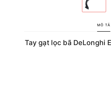
MÔ TẢ
Tay gạt lọc bã DeLongh