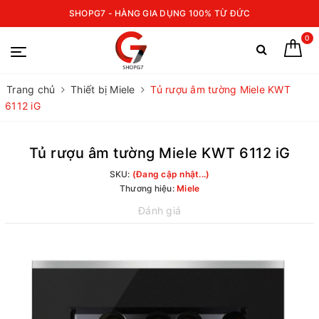
SHOPG7 - HÀNG GIA DỤNG 100% TỪ ĐỨC
0
Trang chủ
Thiết bị Miele
Tủ rượu âm tường Miele KWT
6112 iG
Tủ rượu âm tường Miele KWT 6112 iG
SKU:
(Đang cập nhật...)
Thương hiệu:
Miele
Đánh giá