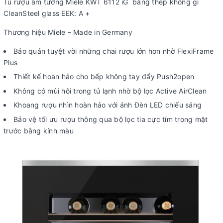
Tủ rượu âm tường Miele KWT 6112 iG bằng thép không gỉ
CleanSteel glass EEK: A +
Thương hiệu Miele – Made in Germany
Bảo quản tuyệt vời những chai rượu lớn hơn nhờ FlexiFrame
Plus
Thiết kế hoàn hảo cho bếp không tay đẩy Push2open
Không có mùi hôi trong tủ lạnh nhờ bộ lọc Active AirClean
Khoang rượu nhìn hoàn hảo với ánh Đèn LED chiếu sáng
Bảo vệ tối ưu rượu thông qua bộ lọc tia cực tím trong mặt
trước bằng kính màu