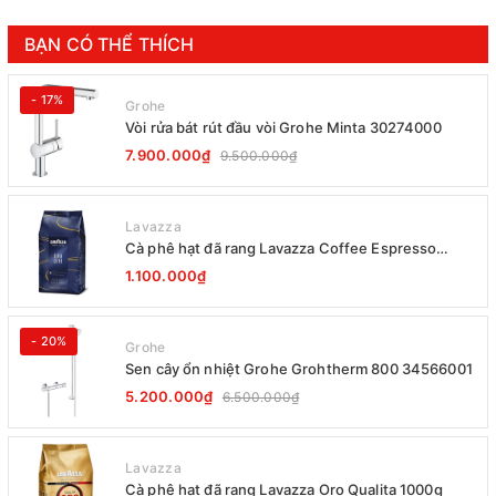
BẠN CÓ THỂ THÍCH
- 17%
Grohe
Vòi rửa bát rút đầu vòi Grohe Minta 30274000
7.900.000₫
9.500.000₫
Lavazza
Cà phê hạt đã rang Lavazza Coffee Espresso
Super Crema 1000g Date 12-2027
1.100.000₫
- 20%
Grohe
Sen cây ổn nhiệt Grohe Grohtherm 800 34566001
5.200.000₫
6.500.000₫
Lavazza
Cà phê hạt đã rang Lavazza Oro Qualita 1000g