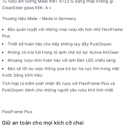
Tủ rượu âm tường Miele KWT 6722 iS bằng thép không gỉ
CleanSteel glass EEK: A +
Thương hiệu Miele – Made in Germany
Bảo quản tuyệt vời những chai rượu lớn hơn nhờ FlexiFrame
Plus
Thiết kế hoàn hảo cho bếp không tay đẩy Push2open
Không có mùi hôi trong tủ lạnh nhờ bộ lọc Active AirClean
Khoang rượu nhìn hoàn hảo với ánh Đèn LED chiếu sáng
Bảo vệ tối ưu rượu thông qua bộ lọc tia cực tím trong mặt
trước bằng kính màu
Tích hợp tủ kiểm soát nhiệt độ rượu với FlexiFrame Plus và
Push2open dành cho những người yêu rượu khó tính nhất.
FlexiFrame Plus
Giữ an toàn cho mọi kích cỡ chai