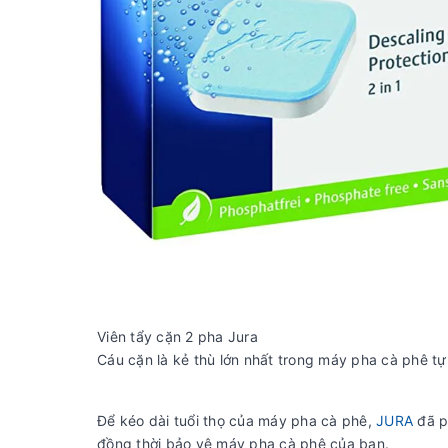
Viên tẩy cặn 2 pha Jura
Cáu cặn là kẻ thù lớn nhất trong máy pha cà phê t
Để kéo dài tuổi thọ của máy pha cà phê,
JURA
đã p
đồng thời bảo vệ máy pha cà phê của bạn.