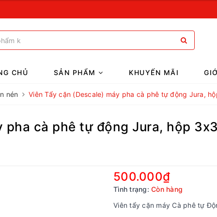
NG CHỦ
SẢN PHẨM
KHUYẾN MÃI
GI
ên nén
Viên Tẩy cặn (Descale) máy pha cà phê tự động Jura, hộ
y pha cà phê tự động Jura, hộp 3x3
500.000₫
Tình trạng:
Còn hàng
Viên tẩy cặn máy Cà phê tự Độ