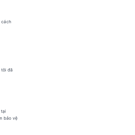
t cách
tôi đã
tại
ảm bảo vệ