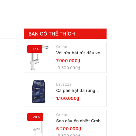
BẠN CÓ THỂ THÍCH
Grohe
- 17%
Vòi rửa bát rút đầu vòi
Grohe Minta 30274000
7.900.000₫
9.500.000₫
Lavazza
Cà phê hạt đã rang
Lavazza Coffee
1.100.000₫
Espresso Super Crema
1000g Date 12-2027
Grohe
- 20%
Sen cây ổn nhiệt Grohe
Grohtherm 800
5.200.000₫
34566001
6.500.000₫