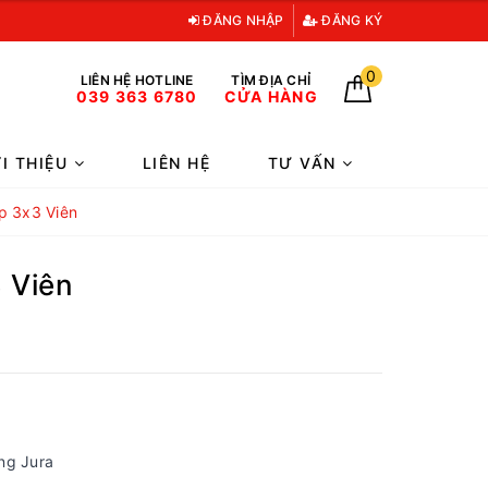
ĐĂNG NHẬP
ĐĂNG KÝ
0
LIÊN HỆ HOTLINE
TÌM ĐỊA CHỈ
039 363 6780
CỬA HÀNG
ỚI THIỆU
LIÊN HỆ
TƯ VẤN
p 3x3 Viên
 Viên
ng Jura