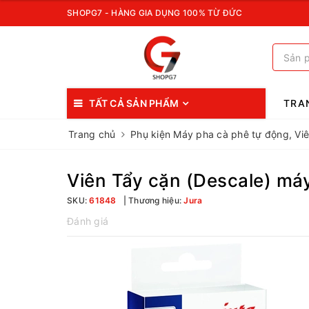
SHOPG7 - HÀNG GIA DỤNG 100% TỪ ĐỨC
TẤT CẢ SẢN PHẨM
TRA
Trang chủ
Phụ kiện Máy pha cà phê tự động, Vi
Viên Tẩy cặn (Descale) má
SKU:
61848
Thương hiệu:
Jura
Đánh giá