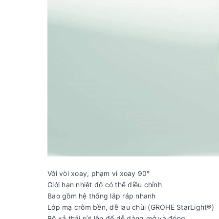
Với vòi xoay, phạm vi xoay 90°
Giới hạn nhiệt độ có thể điều chỉnh
Bao gồm hệ thống lắp ráp nhanh
Lớp mạ crôm bền, dễ lau chùi (GROHE StarLight®)
Bộ xả thải rút lên để dễ dàng mở và đóng