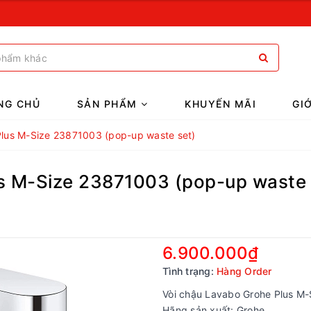
NG CHỦ
SẢN PHẨM
KHUYẾN MÃI
GI
Plus M-Size 23871003 (pop-up waste set)
s M-Size 23871003 (pop-up waste 
6.900.000₫
Tình trạng:
Hàng Order
Vòi chậu Lavabo Grohe Plus M
Hãng sản xuất: Grohe