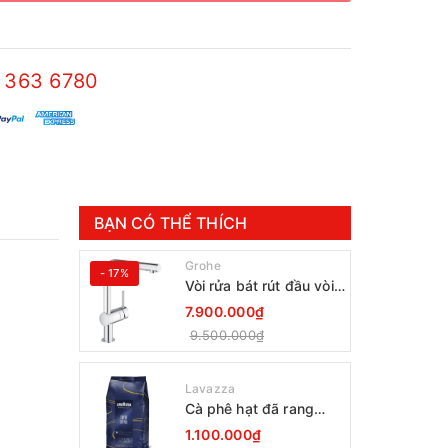
 363 6780
BẠN CÓ THỂ THÍCH
Grohe
- 17%
Vòi rửa bát rút đầu vòi
Grohe Minta 30274000
7.900.000₫
9.500.000₫
Lavazza
Cà phê hạt đã rang
Lavazza Coffee
1.100.000₫
Espresso Super Crema