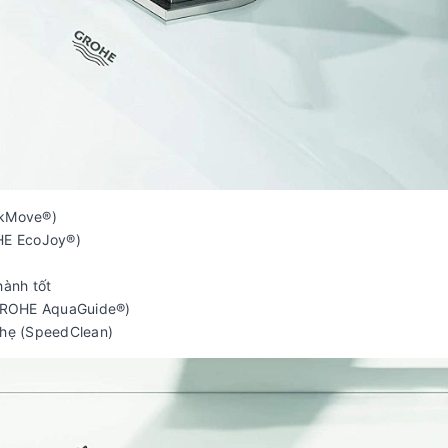
lkMove®)
OHE EcoJoy®)
hành tốt
(GROHE AquaGuide®)
 nhẹ (SpeedClean)