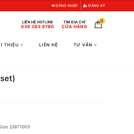
ĐĂNG NHẬP
ĐĂNG KÝ
0
LIÊN HỆ HOTLINE
TÌM ĐỊA CHỈ
039 363 6780
CỬA HÀNG
ỚI THIỆU
LIÊN HỆ
TƯ VẤN
set)
-Size 23871003