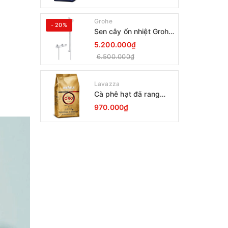
1000g Date 12-2027
Grohe
- 20%
Sen cây ổn nhiệt Grohe
Grohtherm 800
5.200.000₫
34566001
6.500.000₫
Lavazza
Cà phê hạt đã rang
Lavazza Oro Qualita
970.000₫
1000g