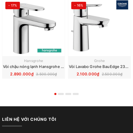
- 17%
- 16%
Hansgrohe
Grohe
Vòi chậu nóng lạnh Hansgrohe Vernis Blend 100 71571000
Vòi Lavabo Grohe BauEdge 23328000
2.890.000₫
2.100.000₫
3.500.000₫
2.500.000₫
LIÊN HỆ VỚI CHÚNG TÔI