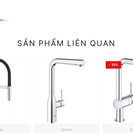
u...
SẢN PHẨM LIÊN QUAN
- 38%
he
Grohe
G