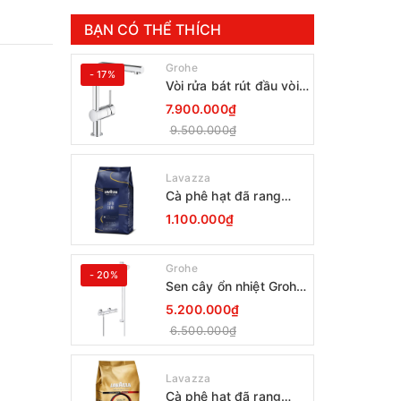
BẠN CÓ THỂ THÍCH
Grohe
- 17%
Vòi rửa bát rút đầu vòi
Grohe Minta 30274000
7.900.000₫
9.500.000₫
Lavazza
Cà phê hạt đã rang
Lavazza Coffee
1.100.000₫
Espresso Super Crema
1000g Date 12-2027
Grohe
- 20%
Sen cây ổn nhiệt Grohe
Grohtherm 800
5.200.000₫
34566001
6.500.000₫
Lavazza
Cà phê hạt đã rang