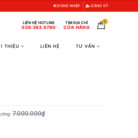
ĐĂNG NHẬP
ĐĂNG KÝ
0
LIÊN HỆ HOTLINE
TÌM ĐỊA CHỈ
039 363 6780
CỬA HÀNG
ỚI THIỆU
LIÊN HỆ
TƯ VẤN
7.000.000₫
trường: