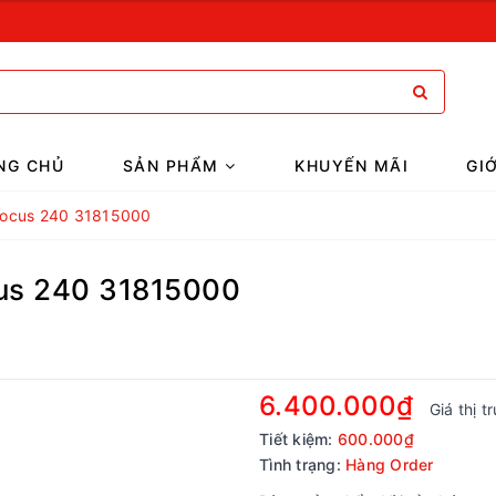
NG CHỦ
SẢN PHẨM
KHUYẾN MÃI
GI
 Focus 240 31815000
cus 240 31815000
6.400.000₫
Giá thị 
Tiết kiệm:
600.000₫
Tình trạng:
Hàng Order