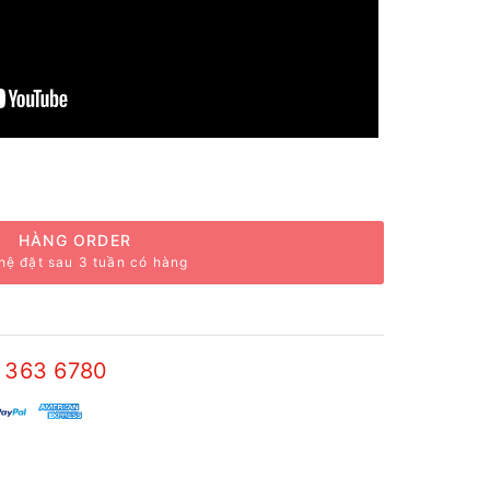
HÀNG ORDER
hệ đặt sau 3 tuần có hàng
 363 6780