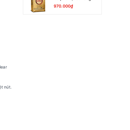
Lavazza Oro Qualita
970.000₫
1000g
lear
t nút.