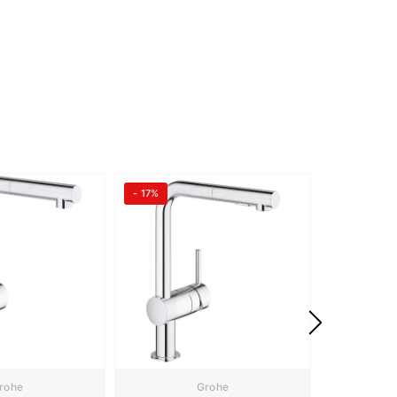
- 17%
- 5%
rohe
Grohe