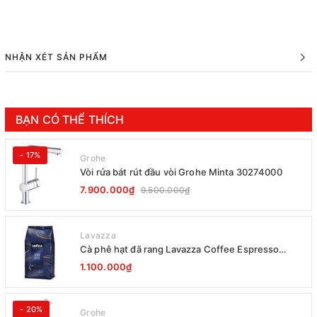
NHẬN XÉT SẢN PHẨM
BẠN CÓ THỂ THÍCH
- 17%
Grohe
Vòi rửa bát rút đầu vòi Grohe Minta 30274000
7.900.000₫
9.500.000₫
Lavazza
Cà phê hạt đã rang Lavazza Coffee Espresso
Super Crema 1000g Date 12-2027
1.100.000₫
- 20%
Grohe