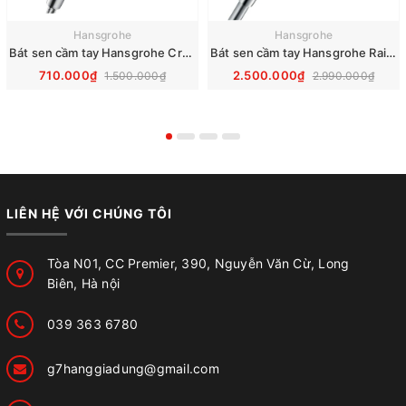
Hansgrohe
Hansgrohe
Bát sen cầm tay Hansgrohe Crometta Vario 26330400
Bát sen cầm tay Hansgrohe Raindance Select S 120 3jet 26520000
710.000₫
2.500.000₫
1.500.000₫
2.990.000₫
LIÊN HỆ VỚI CHÚNG TÔI
Tòa N01, CC Premier, 390, Nguyễn Văn Cừ, Long
Biên, Hà nội
039 363 6780
g7hanggiadung@gmail.com