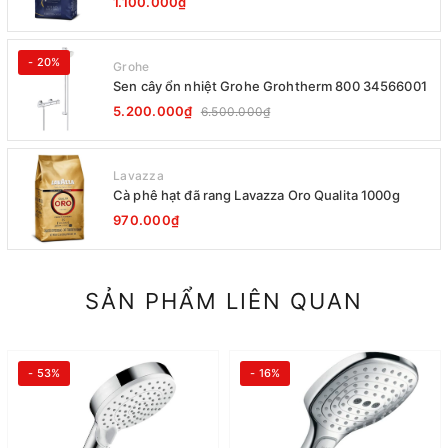
1.100.000₫
- 20%
Grohe
Sen cây ổn nhiệt Grohe Grohtherm 800 34566001
5.200.000₫
6.500.000₫
Lavazza
Cà phê hạt đã rang Lavazza Oro Qualita 1000g
970.000₫
SẢN PHẨM LIÊN QUAN
- 53%
- 16%