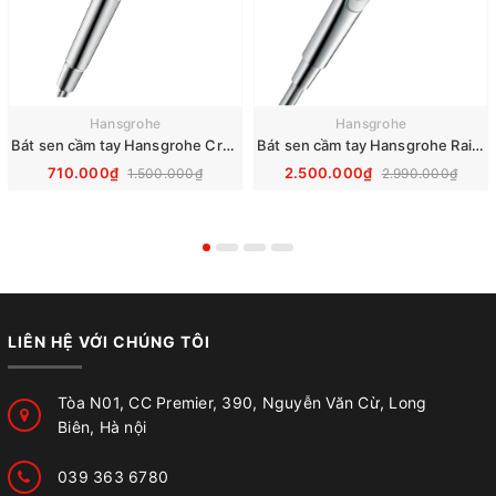
Hansgrohe
Hansgrohe
Bát sen cầm tay Hansgrohe Crometta Vario 26330400
Bát sen cầm tay Hansgrohe Raindance Select S 120 3jet 26520000
710.000₫
2.500.000₫
1.500.000₫
2.990.000₫
LIÊN HỆ VỚI CHÚNG TÔI
Tòa N01, CC Premier, 390, Nguyễn Văn Cừ, Long
Biên, Hà nội
039 363 6780