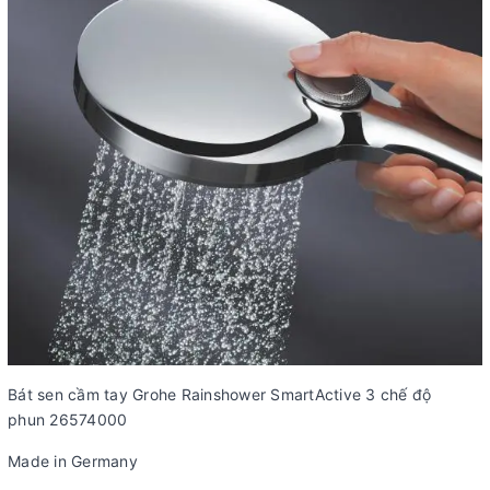
Bát sen cầm tay Grohe Rainshower SmartActive 3 chế độ
phun 26574000
Made in Germany