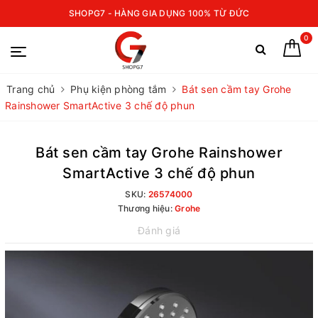
SHOPG7 - HÀNG GIA DỤNG 100% TỪ ĐỨC
0
Trang chủ
Phụ kiện phòng tắm
Bát sen cầm tay Grohe
Rainshower SmartActive 3 chế độ phun
Bát sen cầm tay Grohe Rainshower
SmartActive 3 chế độ phun
SKU:
26574000
Thương hiệu:
Grohe
Đánh giá