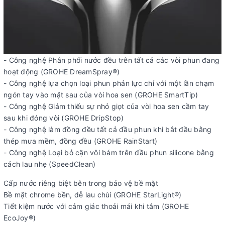
- Công nghệ Phân phối nước đều trên tất cả các vòi phun đang
hoạt động (GROHE DreamSpray®)
- Công nghệ lựa chọn loại phun phản lực chỉ với một lần chạm
ngón tay vào mặt sau của vòi hoa sen (GROHE SmartTip)
- Công nghệ Giảm thiểu sự nhỏ giọt của vòi hoa sen cầm tay
sau khi đóng vòi (GROHE DripStop)
- Công nghệ làm đồng đều tất cả đầu phun khi bắt đầu bằng
thép mưa mềm, đồng đều (GROHE RainStart)
- Công nghệ Loại bỏ cặn vôi bám trên đầu phun silicone bằng
cách lau nhẹ (SpeedClean)
Cấp nước riêng biệt bên trong bảo vệ bề mặt
Bề mặt chrome bền, dễ lau chùi (GROHE StarLight®)
Tiết kiệm nước với cảm giác thoải mái khi tắm (GROHE
EcoJoy®)