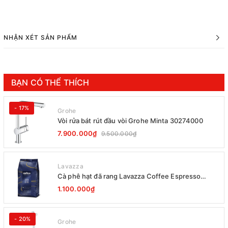
NHẬN XÉT SẢN PHẨM
BẠN CÓ THỂ THÍCH
- 17%
Grohe
Vòi rửa bát rút đầu vòi Grohe Minta 30274000
7.900.000₫
9.500.000₫
Lavazza
Cà phê hạt đã rang Lavazza Coffee Espresso
Super Crema 1000g Date 12-2027
1.100.000₫
- 20%
Grohe