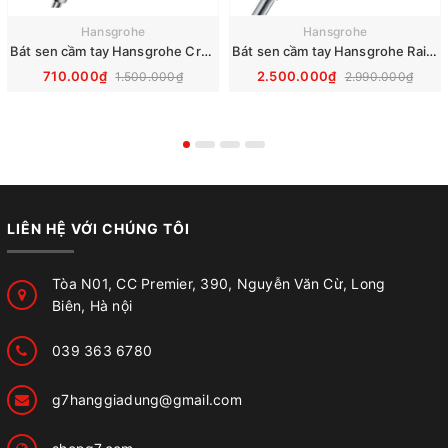
Hansgrohe
Hansgrohe
Bát sen cầm tay Hansgrohe Crometta Vario 26330400
Bát sen cầm tay Hansgrohe Raindance Select S 120 3jet 26520000
710.000₫
2.500.000₫
1.500.000₫
2.990.000₫
LIÊN HỆ VỚI CHÚNG TÔI
Tòa N01, CC Premier, 390, Nguyễn Văn Cừ, Long
Biên, Hà nội
039 363 6780
g7hanggiadung@gmail.com