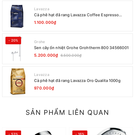
Lavazza
Cà phê hạt đã rang Lavazza Coffee Espresso
Super Crema 1000g Date 12-2027
1.100.000₫
- 20%
Grohe
Sen cây ổn nhiệt Grohe Grohtherm 800 34566001
5.200.000₫
6.500.000₫
Lavazza
Cà phê hạt đã rang Lavazza Oro Qualita 1000g
970.000₫
SẢN PHẨM LIÊN QUAN
- 53%
- 16%