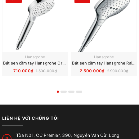
Hansgrohe
Hansgrohe
Bát sen cầm tay Hansgrohe Crometta Vario 26330400
Bát sen cầm tay Hansgrohe Raindance Select S 120 3jet 26520000
710.000₫
2.500.000₫
1.500.000₫
2.990.000₫
LIÊN HỆ VỚI CHÚNG TÔI
Tòa N01, CC Premier, 390, Nguyễn Văn Cừ, Long