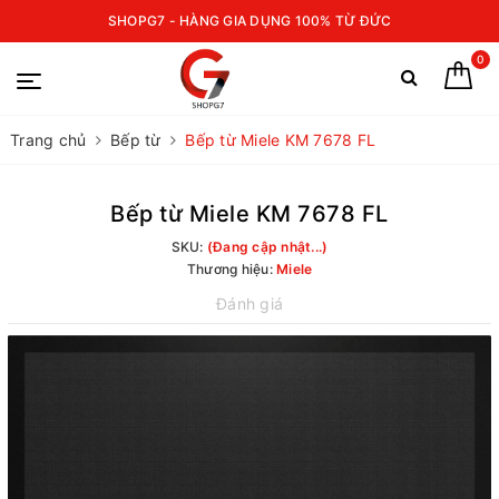
SHOPG7 - HÀNG GIA DỤNG 100% TỪ ĐỨC
0
Trang chủ
Bếp từ
Bếp từ Miele KM 7678 FL
Bếp từ Miele KM 7678 FL
SKU:
(Đang cập nhật...)
Thương hiệu:
Miele
Đánh giá