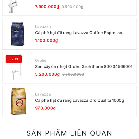
7.900.000₫
9.500.000₫
Lavazza
Cà phê hạt đã rang Lavazza Coffee Espresso
Super Crema 1000g Date 12-2027
1.100.000₫
- 20%
Grohe
Sen cây ổn nhiệt Grohe Grohtherm 800 34566001
5.200.000₫
6.500.000₫
Lavazza
Cà phê hạt đã rang Lavazza Oro Qualita 1000g
970.000₫
SẢN PHẨM LIÊN QUAN