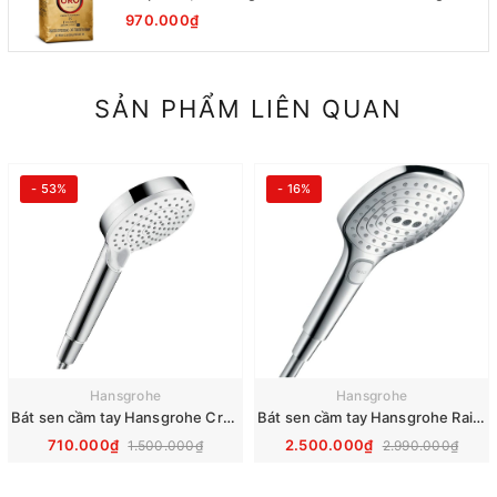
970.000₫
SẢN PHẨM LIÊN QUAN
- 53%
- 16%
Hansgrohe
Hansgrohe
Bát sen cầm tay Hansgrohe Crometta Vario 26330400
Bát sen cầm tay Hansgrohe Raindance Select S 120 3jet 26520000
710.000₫
2.500.000₫
1.500.000₫
2.990.000₫