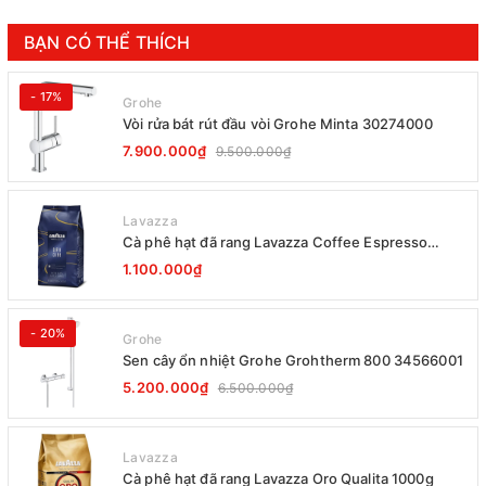
BẠN CÓ THỂ THÍCH
- 17%
Grohe
Vòi rửa bát rút đầu vòi Grohe Minta 30274000
7.900.000₫
9.500.000₫
Lavazza
Cà phê hạt đã rang Lavazza Coffee Espresso
Super Crema 1000g Date 12-2027
1.100.000₫
- 20%
Grohe
Sen cây ổn nhiệt Grohe Grohtherm 800 34566001
5.200.000₫
6.500.000₫
Lavazza
Cà phê hạt đã rang Lavazza Oro Qualita 1000g