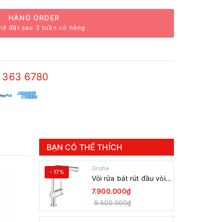
HÀNG ORDER
hệ đặt sau 3 tuần có hàng
 363 6780
BẠN CÓ THỂ THÍCH
Grohe
- 17%
Vòi rửa bát rút đầu vòi
Grohe Minta 30274000
7.900.000₫
9.500.000₫