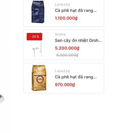
Lavazza
Cà phê hạt đã rang
Lavazza Coffee
1.100.000₫
Espresso Super Crema
1000g Date 12-2027
Grohe
- 20%
Sen cây ổn nhiệt Grohe
Grohtherm 800
5.200.000₫
34566001
6.500.000₫
Lavazza
Cà phê hạt đã rang
Lavazza Oro Qualita
970.000₫
1000g