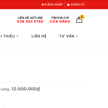
ĐĂNG NHẬP
ĐĂNG KÝ
0
LIÊN HỆ HOTLINE
TÌM ĐỊA CHỈ
039 363 6780
CỬA HÀNG
ỚI THIỆU
LIÊN HỆ
TƯ VẤN
12.500.000₫
trường: