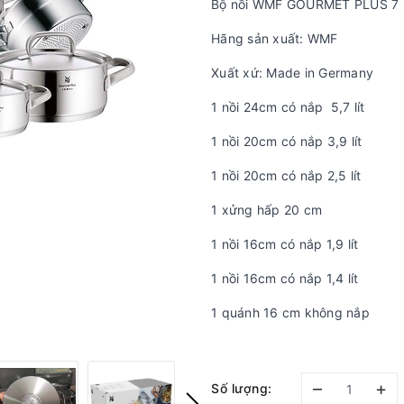
Bộ nồi WMF GOURMET PLUS 7
Hãng sản xuất: WMF
Xuất xứ: Made in Germany
1 nồi 24cm có nắp 5,7 lít
1 nồi 20cm có nắp 3,9 lít
1 nồi 20cm có nắp 2,5 lít
1 xửng hấp 20 cm
1 nồi 16cm có nắp 1,9 lít
1 nồi 16cm có nắp 1,4 lít
1 quánh 16 cm không nắp
–
+
Số lượng: