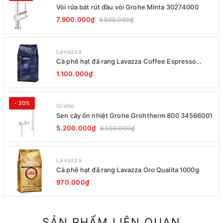
Vòi rửa bát rút đầu vòi Grohe Minta 30274000
7.900.000₫
9.500.000₫
Lavazza
Cà phê hạt đã rang Lavazza Coffee Espresso
Super Crema 1000g Date 12-2027
1.100.000₫
- 20%
Grohe
Sen cây ổn nhiệt Grohe Grohtherm 800 34566001
5.200.000₫
6.500.000₫
Lavazza
Cà phê hạt đã rang Lavazza Oro Qualita 1000g
970.000₫
SẢN PHẨM LIÊN QUAN